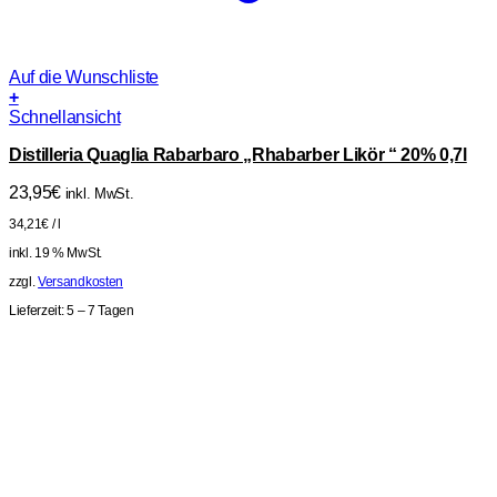
Auf die Wunschliste
+
Schnellansicht
Distilleria Quaglia Rabarbaro „Rhabarber Likör “ 20% 0,7l
23,95
€
inkl. MwSt.
34,21
€
/
l
inkl. 19 % MwSt.
zzgl.
Versandkosten
Lieferzeit:
5 – 7 Tagen