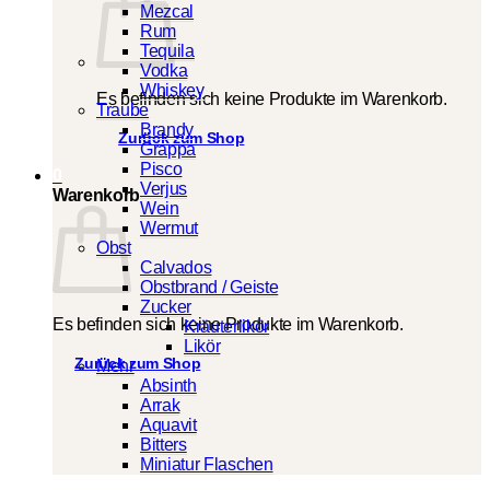
Mezcal
Rum
Tequila
Vodka
Whiskey
Es befinden sich keine Produkte im Warenkorb.
Traube
Brandy
Zurück zum Shop
Grappa
Pisco
0
Verjus
Warenkorb
Wein
Wermut
Obst
Calvados
Obstbrand / Geiste
Zucker
Es befinden sich keine Produkte im Warenkorb.
Kräuterlikör
Likör
Zurück zum Shop
Mehr
Absinth
Arrak
Aquavit
Bitters
Miniatur Flaschen