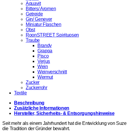
Aquavit
Bitters/ Aromen
Getreide
Gin/ Genever
Miniatur Flaschen
Obst
RoonSTREET Spirituosen
Traube
Brandy
Grappa
Pisco
Verjus
Wein
Weinverschnitt
Wermut
Zucker
Zuckerrohr
Textile
Beschreibung
Zusätzliche Informationen
Hersteller, Sicherheits- & Entsorgungshinweise
Seit mehr als einem Jahrhundert hat die Entwicklung von Suze
die Tradition der Gründer bewahrt.