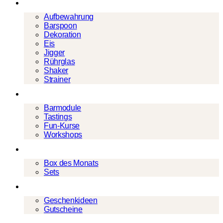
Barwerkzeug
Aufbewahrung
Barspoon
Dekoration
Eis
Jigger
Rührglas
Shaker
Strainer
Events
Barmodule
Tastings
Fun-Kurse
Workshops
Cocktailboxen
Box des Monats
Sets
Geschenke
Geschenkideen
Gutscheine