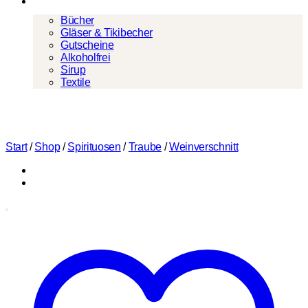
Mehr
Bücher
Gläser & Tikibecher
Gutscheine
Alkoholfrei
Sirup
Textile
Start
/
Shop
/
Spirituosen
/
Traube
/
Weinverschnitt