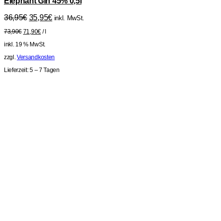
Elephant Gin 45% 0,5l
Ursprünglicher
Aktueller
36,95
€
35,95
€
inkl. MwSt.
Preis
Preis
73,90
€
71,90
€
/
l
war:
ist:
36,95€
35,95€.
inkl. 19 % MwSt.
zzgl.
Versandkosten
Lieferzeit:
5 – 7 Tagen