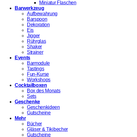
Miniatur Flaschen
Barwerkzeug
Aufbewahrung
Barspoon
Dekoration
Eis
Jigger
Rührglas
Shaker
Strainer
Events
Barmodule
Tastings
Fun-Kurse
Workshops
Cocktailboxen
Box des Monats
Sets
Geschenke
Geschenkideen
Gutscheine
Mehr
Bücher
Gläser & Tikibecher
Gutscheine