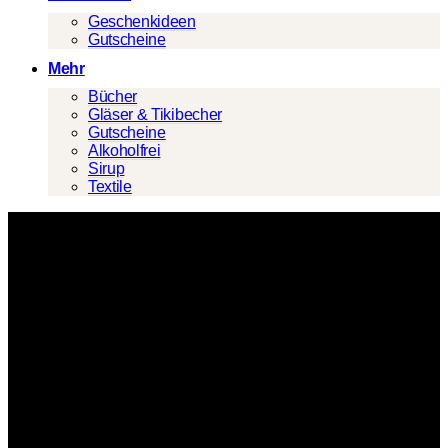
Geschenkideen
Gutscheine
Mehr
Bücher
Gläser & Tikibecher
Gutscheine
Alkoholfrei
Sirup
Textile