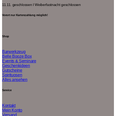
11.11. geschlossen I
Weiberfastnacht geschlossen
Vorort nur Kartenzahlung möglich!
Shop
Barwerkzeug
Belle Booze Box
Events & Seminare
Geschenkideen
Gutscheine
Spirituosen
Alles ansehen
Service
Kontakt
Mein Konto
Versand