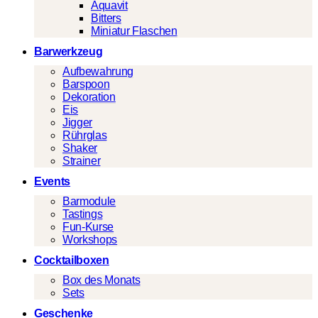
Aquavit
Bitters
Miniatur Flaschen
Barwerkzeug
Aufbewahrung
Barspoon
Dekoration
Eis
Jigger
Rührglas
Shaker
Strainer
Events
Barmodule
Tastings
Fun-Kurse
Workshops
Cocktailboxen
Box des Monats
Sets
Geschenke