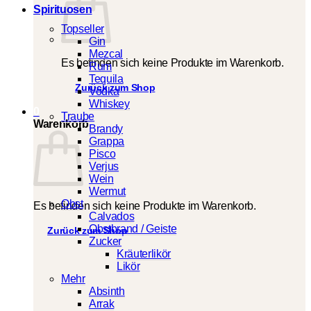
Spirituosen
Topseller
Gin
Mezcal
Es befinden sich keine Produkte im Warenkorb.
Rum
Tequila
Zurück zum Shop
Vodka
Whiskey
0
Traube
Warenkorb
Brandy
Grappa
Pisco
Verjus
Wein
Wermut
Obst
Es befinden sich keine Produkte im Warenkorb.
Calvados
Obstbrand / Geiste
Zurück zum Shop
Zucker
Kräuterlikör
Likör
Mehr
Absinth
Arrak