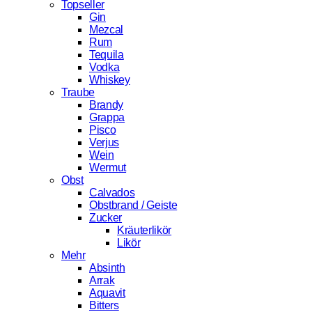
Topseller
Gin
Mezcal
Rum
Tequila
Vodka
Whiskey
Traube
Brandy
Grappa
Pisco
Verjus
Wein
Wermut
Obst
Calvados
Obstbrand / Geiste
Zucker
Kräuterlikör
Likör
Mehr
Absinth
Arrak
Aquavit
Bitters