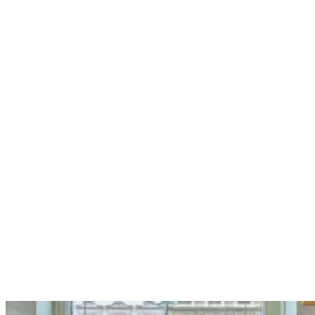
war:
ist:
46,95€
39,95€.