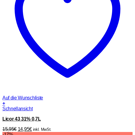
Auf die Wunschliste
+
Schnellansicht
Licor 43 31% 0,7L
Ursprünglicher
Aktueller
15,95
€
14,95
€
inkl. MwSt.
Preis
Preis
-17%