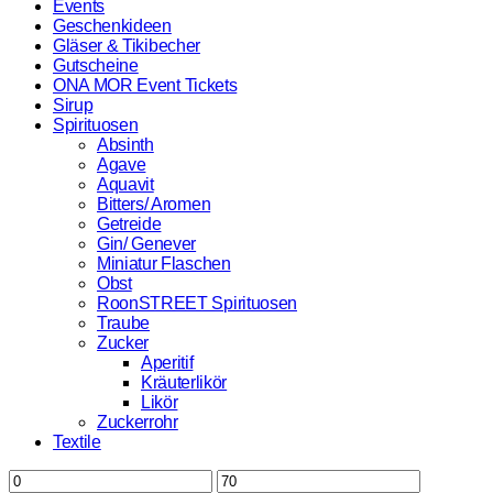
Events
Geschenkideen
Gläser & Tikibecher
Gutscheine
ONA MOR Event Tickets
Sirup
Spirituosen
Absinth
Agave
Aquavit
Bitters/ Aromen
Getreide
Gin/ Genever
Miniatur Flaschen
Obst
RoonSTREET Spirituosen
Traube
Zucker
Aperitif
Kräuterlikör
Likör
Zuckerrohr
Textile
Min.
Max.