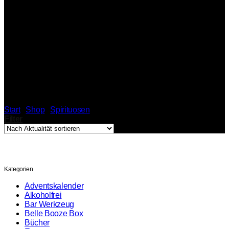
Zucker
Start
/
Shop
/
Spirituosen
/
Zucker
Filter
Kategorien
Adventskalender
Alkoholfrei
Bar Werkzeug
Belle Booze Box
Bücher