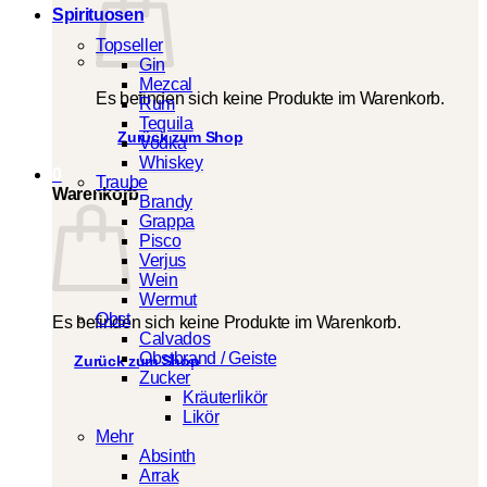
Spirituosen
Topseller
Gin
Mezcal
Es befinden sich keine Produkte im Warenkorb.
Rum
Tequila
Zurück zum Shop
Vodka
Whiskey
0
Traube
Warenkorb
Brandy
Grappa
Pisco
Verjus
Wein
Wermut
Obst
Es befinden sich keine Produkte im Warenkorb.
Calvados
Obstbrand / Geiste
Zurück zum Shop
Zucker
Kräuterlikör
Likör
Mehr
Absinth
Arrak