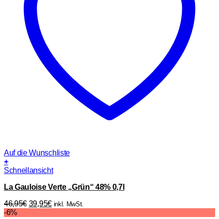
Auf die Wunschliste
+
Schnellansicht
La Gauloise Verte „Grün“ 48% 0,7l
Ursprünglicher
Aktueller
46,95
€
39,95
€
inkl. MwSt.
Preis
Preis
-6%