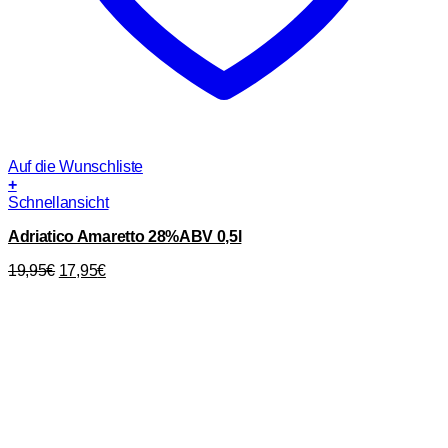
Auf die Wunschliste
+
Schnellansicht
Adriatico Amaretto 28%ABV 0,5l
Ursprünglicher
Aktueller
19,95
€
17,95
€
Preis
Preis
war:
ist:
19,95€
17,95€.