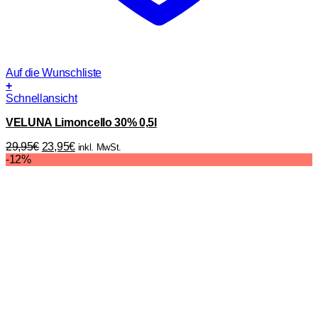
Auf die Wunschliste
+
Schnellansicht
VELUNA Limoncello 30% 0,5l
Ursprünglicher
Aktueller
29,95
€
23,95
€
inkl. MwSt.
Preis
Preis
-12%
war:
ist:
29,95€
23,95€.