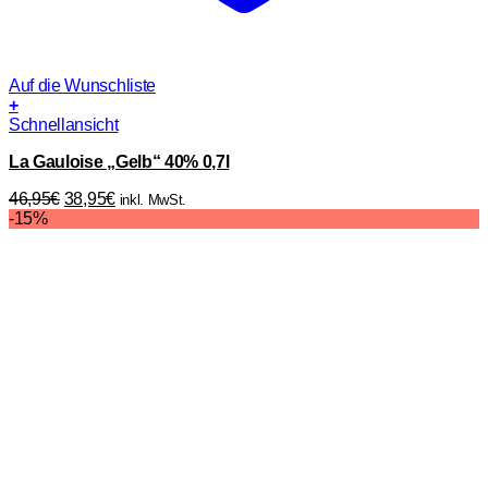
Auf die Wunschliste
+
Schnellansicht
La Gauloise „Gelb“ 40% 0,7l
Ursprünglicher
Aktueller
46,95
€
38,95
€
inkl. MwSt.
Preis
Preis
-15%
war:
ist:
46,95€
38,95€.