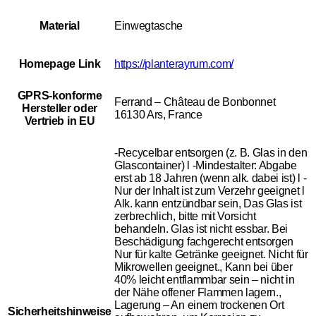
Material
Einwegtasche
Homepage Link
https://planterayrum.com/
GPRS-konforme
Ferrand – Château de Bonbonnet
Hersteller oder
16130 Ars, France
Vertrieb in EU
-Recycelbar entsorgen (z. B. Glas in den
Glascontainer) l -Mindestalter: Abgabe
erst ab 18 Jahren (wenn alk. dabei ist) l -
Nur der Inhalt ist zum Verzehr geeignet l
Alk. kann entzündbar sein, Das Glas ist
zerbrechlich, bitte mit Vorsicht
behandeln. Glas ist nicht essbar. Bei
Beschädigung fachgerecht entsorgen
Nur für kalte Getränke geeignet. Nicht für
Mikrowellen geeignet., Kann bei über
40% leicht entflammbar sein – nicht in
der Nähe offener Flammen lagern.,
Lagerung – An einem trockenen Ort
Sicherheitshinweise