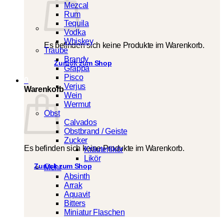
Mezcal
Rum
Tequila
Vodka
Whiskey
Es befinden sich keine Produkte im Warenkorb.
Traube
Brandy
Zurück zum Shop
Grappa
Pisco
0
Verjus
Warenkorb
Wein
Wermut
Obst
Calvados
Obstbrand / Geiste
Zucker
Es befinden sich keine Produkte im Warenkorb.
Kräuterlikör
Likör
Zurück zum Shop
Mehr
Absinth
Arrak
Aquavit
Bitters
Miniatur Flaschen