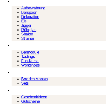
Barwerkzeug
Aufbewahrung
Barspoon
Dekoration
Eis
Jigger
Rührglas
Shaker
Strainer
Events
Barmodule
Tastings
Fun-Kurse
Workshops
Cocktailboxen
Box des Monats
Sets
Geschenke
Geschenkideen
Gutscheine