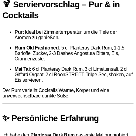
🍹 Serviervorschlag – Pur & in
Cocktails
Pur:
Ideal bei Zimmertemperatur, um die Tiefe der
Aromen zu genießen.
Rum Old Fashioned:
5 cl Planteray Dark Rum, 1-1,5
Barlöffel Zucker, 2-3 Dashes Angostura Bitters, Eis,
Orangenzeste.
Mai Tai:
6 cl Planteray Dark Rum, 3 cl Limettensaft, 2 cl
Giffard Orgeat, 2 cl RoonSTREET Trilpe Sec, shaken, auf
Eis servieren.
Der Rum verleiht Cocktails Wärme, Körper und eine
unverwechselbare dunkle Süße.
✨ Persönliche Erfahrung
Ich habe den
Planteray Dark Rum
das erste Mal pur probiert,