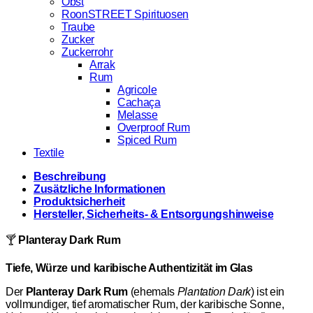
Obst
RoonSTREET Spirituosen
Traube
Zucker
Zuckerrohr
Arrak
Rum
Agricole
Cachaça
Melasse
Overproof Rum
Spiced Rum
Textile
Beschreibung
Zusätzliche Informationen
Produktsicherheit
Hersteller, Sicherheits- & Entsorgungshinweise
🍸
Planteray Dark Rum
Tiefe, Würze und karibische Authentizität im Glas
Der
Planteray Dark Rum
(ehemals
Plantation Dark
) ist ein
vollmundiger, tief aromatischer Rum, der karibische Sonne,