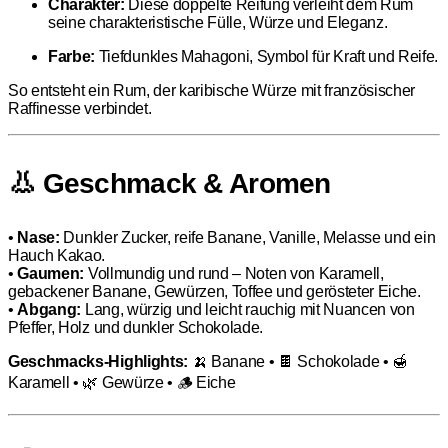
Charakter:
Diese doppelte Reifung verleiht dem Rum
seine charakteristische Fülle, Würze und Eleganz.
Farbe:
Tiefdunkles Mahagoni, Symbol für Kraft und Reife.
So entsteht ein Rum, der karibische Würze mit französischer
Raffinesse verbindet.
👃 Geschmack & Aromen
•
Nase:
Dunkler Zucker, reife Banane, Vanille, Melasse und ein
Hauch Kakao.
•
Gaumen:
Vollmundig und rund – Noten von Karamell,
gebackener Banane, Gewürzen, Toffee und gerösteter Eiche.
•
Abgang:
Lang, würzig und leicht rauchig mit Nuancen von
Pfeffer, Holz und dunkler Schokolade.
Geschmacks-Highlights:
🍌 Banane • 🍫 Schokolade • 🍯
Karamell • 🌿 Gewürze • 🪵 Eiche