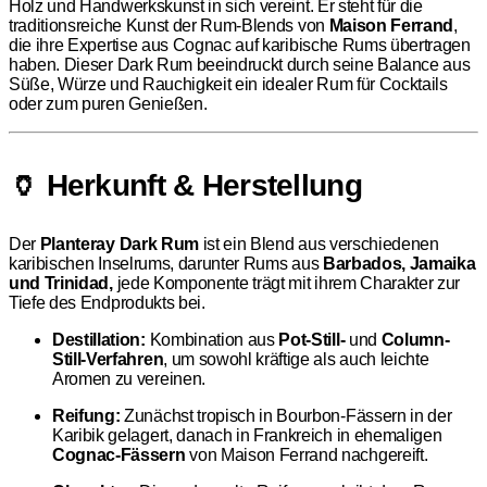
Holz und Handwerkskunst in sich vereint. Er steht für die
traditionsreiche Kunst der Rum-Blends von
Maison Ferrand
,
die ihre Expertise aus Cognac auf karibische Rums übertragen
haben. Dieser Dark Rum beeindruckt durch seine Balance aus
Süße, Würze und Rauchigkeit ein idealer Rum für Cocktails
oder zum puren Genießen.
🏺 Herkunft & Herstellung
Der
Planteray Dark Rum
ist ein Blend aus verschiedenen
karibischen Inselrums, darunter Rums aus
Barbados, Jamaika
und Trinidad,
jede Komponente trägt mit ihrem Charakter zur
Tiefe des Endprodukts bei.
Destillation:
Kombination aus
Pot-Still-
und
Column-
Still-Verfahren
, um sowohl kräftige als auch leichte
Aromen zu vereinen.
Reifung:
Zunächst tropisch in Bourbon-Fässern in der
Karibik gelagert, danach in Frankreich in ehemaligen
Cognac-Fässern
von Maison Ferrand nachgereift.