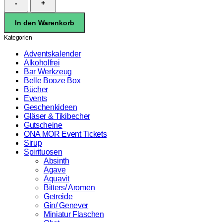
Dark
Rum
In den Warenkorb
Poach
40%
Kategorien
2,8l
Menge
Adventskalender
Alkoholfrei
Bar Werkzeug
Belle Booze Box
Bücher
Events
Geschenkideen
Gläser & Tikibecher
Gutscheine
ONA MOR Event Tickets
Sirup
Spirituosen
Absinth
Agave
Aquavit
Bitters/ Aromen
Getreide
Gin/ Genever
Miniatur Flaschen