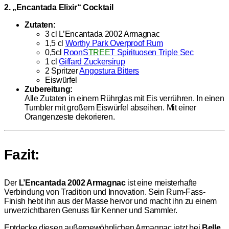
2. „Encantada Elixir“ Cocktail
Zutaten:
3 cl L’Encantada 2002 Armagnac
1,5 cl
Worthy Park Overproof Rum
0,5cl
RoonS
TREE
T Spirituosen Triple Sec
1 cl
Giffard Zuckersirup
2 Spritzer
Angostura Bitters
Eiswürfel
Zubereitung:
Alle Zutaten in einem Rührglas mit Eis verrühren. In einen
Tumbler mit großem Eiswürfel abseihen. Mit einer
Orangenzeste dekorieren.
Fazit:
Der
L’Encantada 2002 Armagnac
ist eine meisterhafte
Verbindung von Tradition und Innovation. Sein Rum-Fass-
Finish hebt ihn aus der Masse hervor und macht ihn zu einem
unverzichtbaren Genuss für Kenner und Sammler.
Entdecke diesen außergewöhnlichen Armagnac jetzt bei
Belle