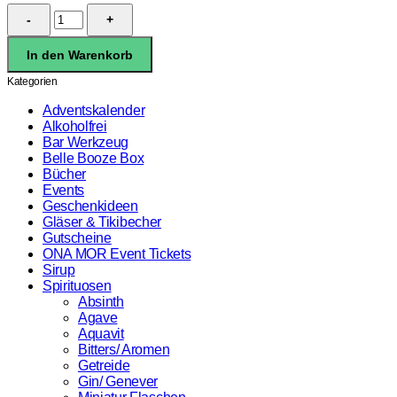
L
´Encantada
2002
In den Warenkorb
Armagnac
finish
Kategorien
in
WP
Adventskalender
Rum
Alkoholfrei
Fass
Bar Werkzeug
56,8%
Belle Booze Box
0,5l
Bücher
Menge
Events
Geschenkideen
Gläser & Tikibecher
Gutscheine
ONA MOR Event Tickets
Sirup
Spirituosen
Absinth
Agave
Aquavit
Bitters/ Aromen
Getreide
Gin/ Genever