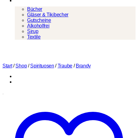
Mehr
Bücher
Gläser & Tikibecher
Gutscheine
Alkoholfrei
Sirup
Textile
Start
/
Shop
/
Spirituosen
/
Traube
/
Brandy