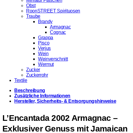
Miniatur Flaschen
Obst
RoonSTREET Spirituosen
Traube
Brandy
Armagnac
Cognac
Grappa
Pisco
Verjus
Wein
Weinverschnitt
Wermut
Zucker
Zuckerrohr
Textile
Beschreibung
Zusätzliche Informationen
Hersteller, Sicherheits- & Entsorgungshinweise
L’Encantada 2002 Armagnac –
Exklusiver Genuss mit Jamaican