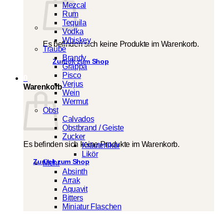
Mezcal
Rum
Tequila
Vodka
Whiskey
Es befinden sich keine Produkte im Warenkorb.
Traube
Brandy
Zurück zum Shop
Grappa
Pisco
0
Verjus
Warenkorb
Wein
Wermut
Obst
Calvados
Obstbrand / Geiste
Zucker
Es befinden sich keine Produkte im Warenkorb.
Kräuterlikör
Likör
Zurück zum Shop
Mehr
Absinth
Arrak
Aquavit
Bitters
Miniatur Flaschen