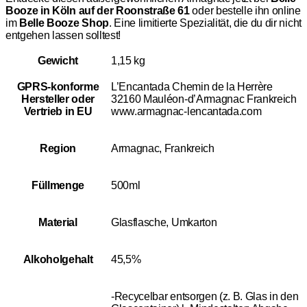
Booze in Köln auf der Roonstraße 61
oder bestelle ihn online
im
Belle Booze Shop
. Eine limitierte Spezialität, die du dir nicht
entgehen lassen solltest!
Gewicht
1,15 kg
GPRS-konforme
L’Encantada Chemin de la Herrère
Hersteller oder
32160 Mauléon-d’Armagnac Frankreich
Vertrieb in EU
www.armagnac-lencantada.com
Region
Armagnac, Frankreich
Füllmenge
500ml
Material
Glasflasche, Umkarton
Alkoholgehalt
45,5%
-Recycelbar entsorgen (z. B. Glas in den