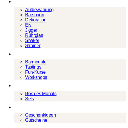
Barwerkzeug
Aufbewahrung
Barspoon
Dekoration
Eis
Jigger
Rührglas
Shaker
Strainer
Events
Barmodule
Tastings
Fun-Kurse
Workshops
Cocktailboxen
Box des Monats
Sets
Geschenke
Geschenkideen
Gutscheine