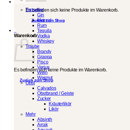
Spirituosen
Topseller
Es befinden sich keine Produkte im Warenkorb.
Gin
Mezcal
Zurück zum Shop
Rum
0
Tequila
Warenkorb
Vodka
Whiskey
Traube
Brandy
Grappa
Pisco
Verjus
Es befinden sich keine Produkte im Warenkorb.
Wein
Wermut
Zurück zum Shop
Obst
Calvados
Obstbrand / Geiste
Zucker
Kräuterlikör
Likör
Mehr
Absinth
Arrak
Aquavit