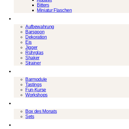
Bitters
Miniatur Flaschen
Barwerkzeug
Aufbewahrung
Barspoon
Dekoration
Eis
Jigger
Rührglas
Shaker
Strainer
Events
Barmodule
Tastings
Fun-Kurse
Workshops
Cocktailboxen
Box des Monats
Sets
Geschenke