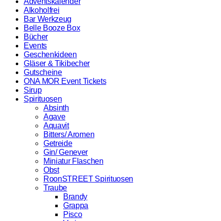
Adventskalender
Alkoholfrei
Bar Werkzeug
Belle Booze Box
Bücher
Events
Geschenkideen
Gläser & Tikibecher
Gutscheine
ONA MOR Event Tickets
Sirup
Spirituosen
Absinth
Agave
Aquavit
Bitters/ Aromen
Getreide
Gin/ Genever
Miniatur Flaschen
Obst
RoonSTREET Spirituosen
Traube
Brandy
Grappa
Pisco