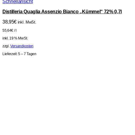
Schnellansicht
Distilleria Quaglia Assenzio Bianco „Kümmel“ 72% 0,7l
38,95
€
inkl. MwSt.
55,64
€
/
l
inkl. 19 % MwSt.
zzgl.
Versandkosten
Lieferzeit:
5 – 7 Tagen