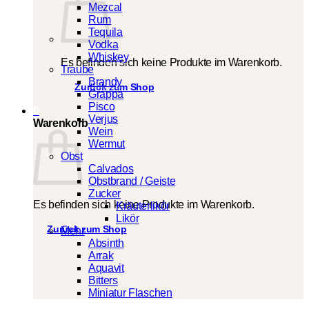
Mezcal
Rum
Tequila
Vodka
Whiskey
Es befinden sich keine Produkte im Warenkorb.
Traube
Brandy
Zurück zum Shop
Grappa
Pisco
0
Verjus
Warenkorb
Wein
Wermut
Obst
Calvados
Obstbrand / Geiste
Zucker
Es befinden sich keine Produkte im Warenkorb.
Kräuterlikör
Likör
Zurück zum Shop
Mehr
Absinth
Arrak
Aquavit
Bitters
Miniatur Flaschen