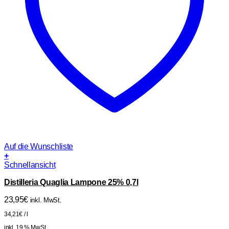
Auf die Wunschliste
+
Schnellansicht
Distilleria Quaglia Lampone 25% 0,7l
23,95
€
inkl. MwSt.
34,21
€
/
l
inkl. 19 % MwSt.