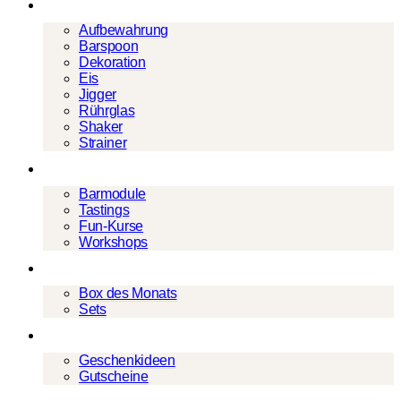
Barwerkzeug
Aufbewahrung
Barspoon
Dekoration
Eis
Jigger
Rührglas
Shaker
Strainer
Events
Barmodule
Tastings
Fun-Kurse
Workshops
Cocktailboxen
Box des Monats
Sets
Geschenke
Geschenkideen
Gutscheine