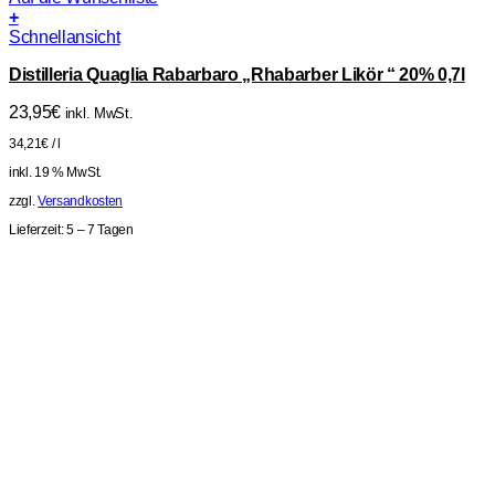
+
Schnellansicht
Distilleria Quaglia Rabarbaro „Rhabarber Likör “ 20% 0,7l
23,95
€
inkl. MwSt.
34,21
€
/
l
inkl. 19 % MwSt.
zzgl.
Versandkosten
Lieferzeit:
5 – 7 Tagen