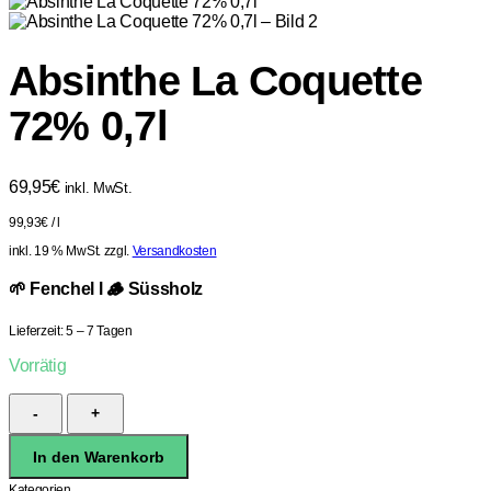
Absinthe La Coquette
72% 0,7l
69,95
€
inkl. MwSt.
99,93
€
/
l
inkl. 19 % MwSt.
zzgl.
Versandkosten
🌱 Fenchel l 🪵 Süssholz
Lieferzeit:
5 – 7 Tagen
Vorrätig
Absinthe
La
Coquette
In den Warenkorb
72%
0,7l
Kategorien