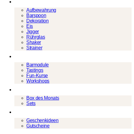
Barwerkzeug
Aufbewahrung
Barspoon
Dekoration
Eis
Jigger
Rührglas
Shaker
Strainer
Events
Barmodule
Tastings
Fun-Kurse
Workshops
Cocktailboxen
Box des Monats
Sets
Geschenke
Geschenkideen
Gutscheine