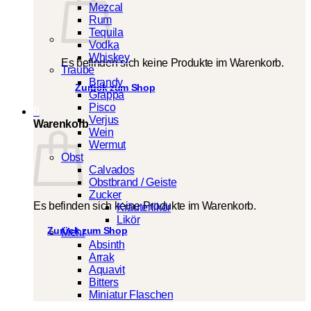
Mezcal
Rum
Tequila
Vodka
Whiskey
Es befinden sich keine Produkte im Warenkorb.
Traube
Brandy
Zurück zum Shop
Grappa
Pisco
0
Verjus
Warenkorb
Wein
Wermut
Obst
Calvados
Obstbrand / Geiste
Zucker
Es befinden sich keine Produkte im Warenkorb.
Kräuterlikör
Likör
Zurück zum Shop
Mehr
Absinth
Arrak
Aquavit
Bitters
Miniatur Flaschen