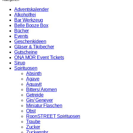
Menge
Adventskalender
Alkoholfrei
Bar Werkzeug
Belle Booze Box
Bücher
Events
Geschenkideen
Gläser & Tikibecher
Gutscheine
ONA MOR Event Tickets
Sirup
Spirituosen
Absinth
Agave
Aquavit
Bitters/ Aromen
Getreide
Gin/ Genever
Miniatur Flaschen
Obst
RoonSTREET Spirituosen
Traube
Zucker
Zuckerrohr