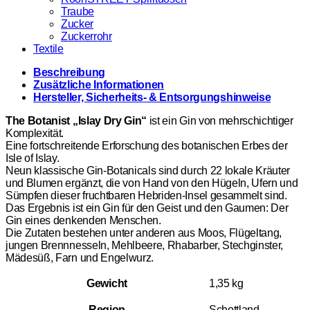
Traube
Zucker
Zuckerrohr
Textile
Beschreibung
Zusätzliche Informationen
Hersteller, Sicherheits- & Entsorgungshinweise
The Botanist „Islay Dry Gin“
ist ein Gin von mehrschichtiger
Komplexität.
Eine fortschreitende Erforschung des botanischen Erbes der
Isle of Islay.
Neun klassische Gin-Botanicals sind durch 22 lokale Kräuter
und Blumen ergänzt, die von Hand von den Hügeln, Ufern und
Sümpfen dieser fruchtbaren Hebriden-Insel gesammelt sind.
Das Ergebnis ist ein Gin für den Geist und den Gaumen: Der
Gin eines denkenden Menschen.
Die Zutaten bestehen unter anderen aus Moos, Flügeltang,
jungen Brennnesseln, Mehlbeere, Rhabarber, Stechginster,
Mädesüß, Farn und Engelwurz.
Gewicht
1,35 kg
Region
Schottland