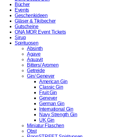
Bücher
Events
Geschenkideen
Gläser & Tikibecher
Gutscheine
ONA MOR Event Tickets
Sirup
Spirituosen
Absinth
Agave
Aquavit
Bitters/ Aromen
Getreide
Gin/ Genever
American Gin
Classic Gin
Fruit Gin
Genever
German Gin
International Gin
Navy Strength Gin
UK Gin
Miniatur Flaschen
Obst
RoonSTREET Spirituosen