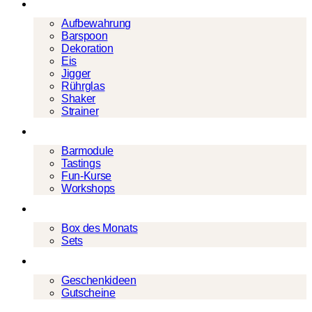
Barwerkzeug
Aufbewahrung
Barspoon
Dekoration
Eis
Jigger
Rührglas
Shaker
Strainer
Events
Barmodule
Tastings
Fun-Kurse
Workshops
Cocktailboxen
Box des Monats
Sets
Geschenke
Geschenkideen
Gutscheine