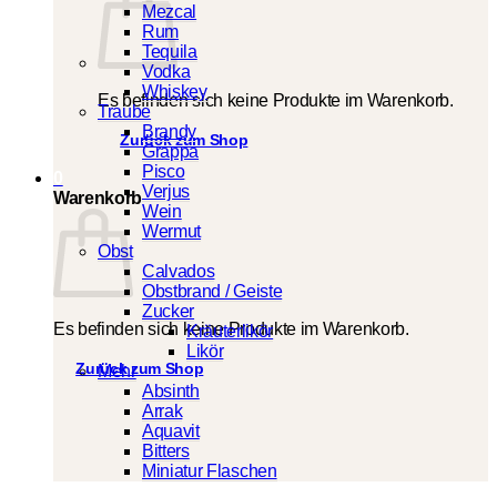
Mezcal
Rum
Tequila
Vodka
Whiskey
Es befinden sich keine Produkte im Warenkorb.
Traube
Brandy
Zurück zum Shop
Grappa
Pisco
0
Verjus
Warenkorb
Wein
Wermut
Obst
Calvados
Obstbrand / Geiste
Zucker
Es befinden sich keine Produkte im Warenkorb.
Kräuterlikör
Likör
Zurück zum Shop
Mehr
Absinth
Arrak
Aquavit
Bitters
Miniatur Flaschen