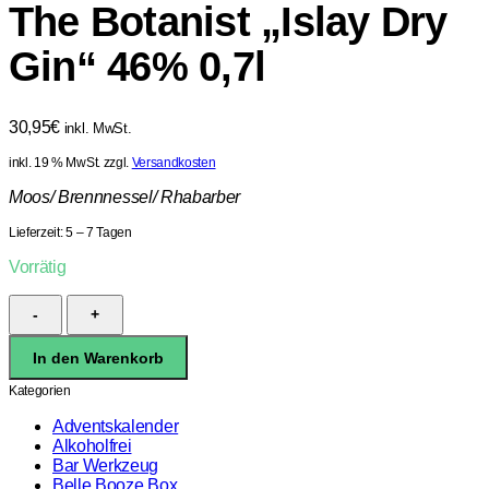
The Botanist „Islay Dry
Gin“ 46% 0,7l
30,95
€
inkl. MwSt.
inkl. 19 % MwSt.
zzgl.
Versandkosten
Moos/ Brennnessel/ Rhabarber
Lieferzeit:
5 – 7 Tagen
Vorrätig
The
Botanist
"Islay
In den Warenkorb
Dry
Gin"
Kategorien
46%
0,7l
Adventskalender
Menge
Alkoholfrei
Bar Werkzeug
Belle Booze Box