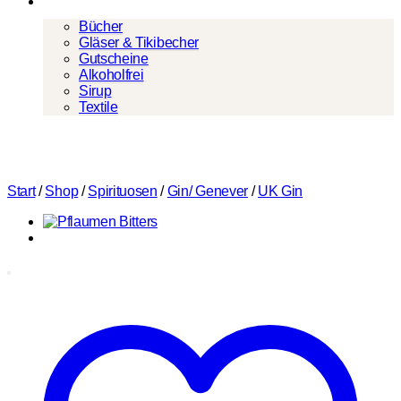
Mehr
Bücher
Gläser & Tikibecher
Gutscheine
Alkoholfrei
Sirup
Textile
Start
/
Shop
/
Spirituosen
/
Gin/ Genever
/
UK Gin