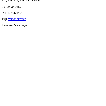
27,95
€
25,95
€
inkl. MwSt.
Preis
Preis
39,93
€
37,07
€
/
l
war:
ist:
27,95€
25,95€.
inkl. 19 % MwSt.
zzgl.
Versandkosten
Lieferzeit:
5 – 7 Tagen