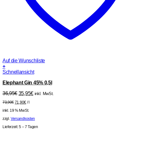
Auf die Wunschliste
+
Schnellansicht
Elephant Gin 45% 0,5l
Ursprünglicher
Aktueller
36,95
€
35,95
€
inkl. MwSt.
Preis
Preis
73,90
€
71,90
€
/
l
war:
ist:
36,95€
35,95€.
inkl. 19 % MwSt.
zzgl.
Versandkosten
Lieferzeit:
5 – 7 Tagen