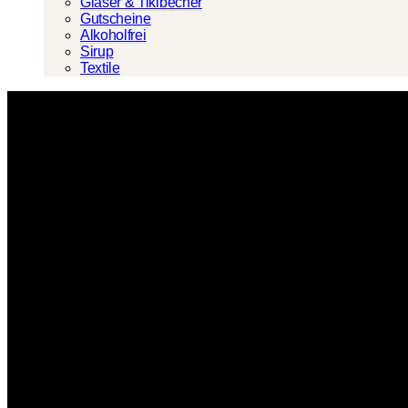
Gläser & Tikibecher
Gutscheine
Alkoholfrei
Sirup
Textile