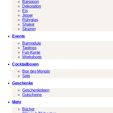
Barspoon
Dekoration
Eis
Jigger
Rührglas
Shaker
Strainer
Events
Barmodule
Tastings
Fun-Kurse
Workshops
Cocktailboxen
Box des Monats
Sets
Geschenke
Geschenkideen
Gutscheine
Mehr
Bücher