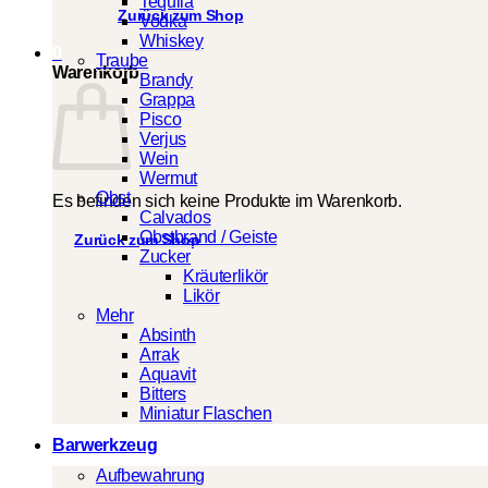
Tequila
Zurück zum Shop
Vodka
Whiskey
0
Traube
Warenkorb
Brandy
Grappa
Pisco
Verjus
Wein
Wermut
Obst
Es befinden sich keine Produkte im Warenkorb.
Calvados
Obstbrand / Geiste
Zurück zum Shop
Zucker
Kräuterlikör
Likör
Mehr
Absinth
Arrak
Aquavit
Bitters
Miniatur Flaschen
Barwerkzeug
Aufbewahrung