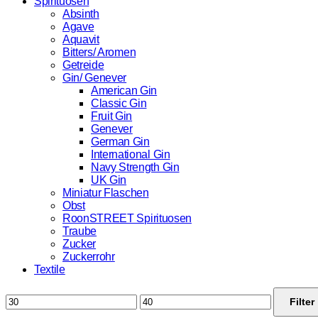
Spirituosen
Absinth
Agave
Aquavit
Bitters/ Aromen
Getreide
Gin/ Genever
American Gin
Classic Gin
Fruit Gin
Genever
German Gin
International Gin
Navy Strength Gin
UK Gin
Miniatur Flaschen
Obst
RoonSTREET Spirituosen
Traube
Zucker
Zuckerrohr
Textile
Min.
Max.
Filter
Preis
Preis