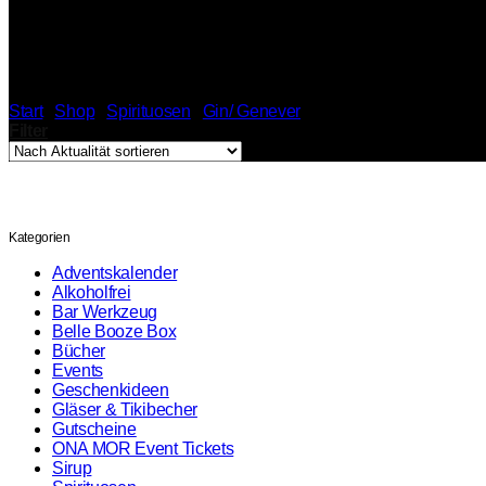
Navy Strength Gin
Start
/
Shop
/
Spirituosen
/
Gin/ Genever
/
Navy Strength Gin
Filter
Kategorien
Adventskalender
Alkoholfrei
Bar Werkzeug
Belle Booze Box
Bücher
Events
Geschenkideen
Gläser & Tikibecher
Gutscheine
ONA MOR Event Tickets
Sirup