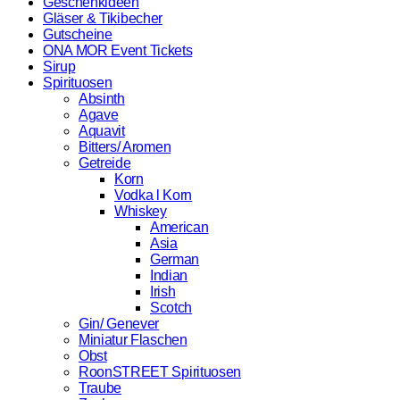
Geschenkideen
Gläser & Tikibecher
Gutscheine
ONA MOR Event Tickets
Sirup
Spirituosen
Absinth
Agave
Aquavit
Bitters/ Aromen
Getreide
Korn
Vodka l Korn
Whiskey
American
Asia
German
Indian
Irish
Scotch
Gin/ Genever
Miniatur Flaschen
Obst
RoonSTREET Spirituosen
Traube