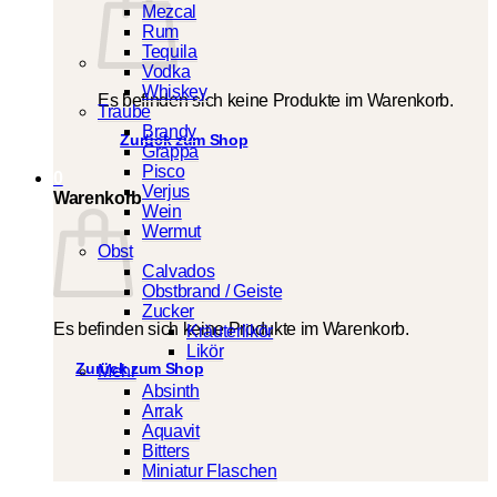
Mezcal
Rum
Tequila
Vodka
Whiskey
Es befinden sich keine Produkte im Warenkorb.
Traube
Brandy
Zurück zum Shop
Grappa
Pisco
0
Verjus
Warenkorb
Wein
Wermut
Obst
Calvados
Obstbrand / Geiste
Zucker
Es befinden sich keine Produkte im Warenkorb.
Kräuterlikör
Likör
Zurück zum Shop
Mehr
Absinth
Arrak
Aquavit
Bitters
Miniatur Flaschen