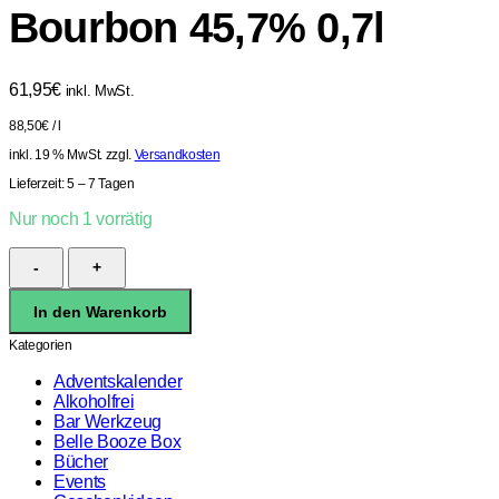
Bourbon 45,7% 0,7l
61,95
€
inkl. MwSt.
88,50
€
/
l
inkl. 19 % MwSt.
zzgl.
Versandkosten
Lieferzeit:
5 – 7 Tagen
Nur noch 1 vorrätig
Michter's
Small
Batch
In den Warenkorb
Bourbon
45,7%
Kategorien
0,7l
Menge
Adventskalender
Alkoholfrei
Bar Werkzeug
Belle Booze Box
Bücher
Events