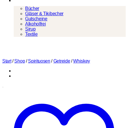
Mehr
Bücher
Gläser & Tikibecher
Gutscheine
Alkoholfrei
Sirup
Textile
Start
/
Shop
/
Spirituosen
/
Getreide
/
Whiskey