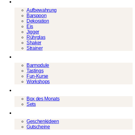
Barwerkzeug
Aufbewahrung
Barspoon
Dekoration
Eis
Jigger
Rührglas
Shaker
Strainer
Events
Barmodule
Tastings
Fun-Kurse
Workshops
Cocktailboxen
Box des Monats
Sets
Geschenke
Geschenkideen
Gutscheine