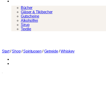
Mehr
Bücher
Gläser & Tikibecher
Gutscheine
Alkoholfrei
Sirup
Textile
Start
/
Shop
/
Spirituosen
/
Getreide
/
Whiskey