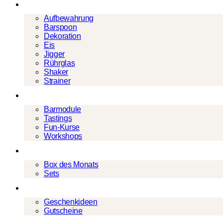
Barwerkzeug
Aufbewahrung
Barspoon
Dekoration
Eis
Jigger
Rührglas
Shaker
Strainer
Events
Barmodule
Tastings
Fun-Kurse
Workshops
Cocktailboxen
Box des Monats
Sets
Geschenke
Geschenkideen
Gutscheine