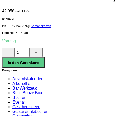
42,95
€
inkl. MwSt.
61,36
€
/
l
inkl. 19 % MwSt.
zzgl.
Versandkosten
Lieferzeit:
5 – 7 Tagen
Vorrätig
Bulleit
Bourbon
10
In den Warenkorb
Yo
45,6%
Kategorien
0,7l
Menge
Adventskalender
Alkoholfrei
Bar Werkzeug
Belle Booze Box
Bücher
Events
Geschenkideen
Gläser & Tikibecher