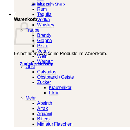
Mezcal
Zurück zum Shop
Rum
0
Tequila
Warenkorb
Vodka
Whiskey
Traube
Brandy
Grappa
Pisco
Verjus
Es befinden sich keine Produkte im Warenkorb.
Wein
Wermut
Zurück zum Shop
Obst
Calvados
Obstbrand / Geiste
Zucker
Kräuterlikör
Likör
Mehr
Absinth
Arrak
Aquavit
Bitters
Miniatur Flaschen