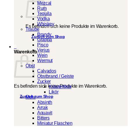
Mezcal
Rum
Tequila
Vodka
Whiskey
Es befinden sich keine Produkte im Warenkorb.
Traube
Brandy
Zurück zum Shop
Grappa
Pisco
0
Verjus
Warenkorb
Wein
Wermut
Obst
Calvados
Obstbrand / Geiste
Zucker
Es befinden sich keine Produkte im Warenkorb.
Kräuterlikör
Likör
Zurück zum Shop
Mehr
Absinth
Arrak
Aquavit
Bitters
Miniatur Flaschen