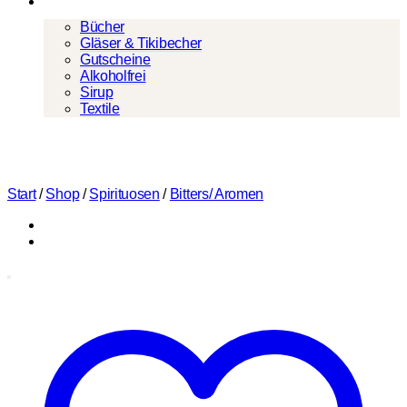
Mehr
Bücher
Gläser & Tikibecher
Gutscheine
Alkoholfrei
Sirup
Textile
Start
/
Shop
/
Spirituosen
/
Bitters/ Aromen