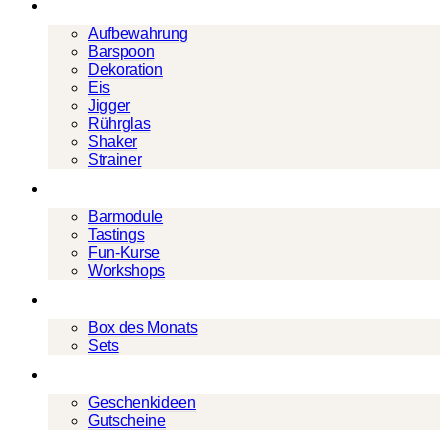
Barwerkzeug
Aufbewahrung
Barspoon
Dekoration
Eis
Jigger
Rührglas
Shaker
Strainer
Events
Barmodule
Tastings
Fun-Kurse
Workshops
Cocktailboxen
Box des Monats
Sets
Geschenke
Geschenkideen
Gutscheine