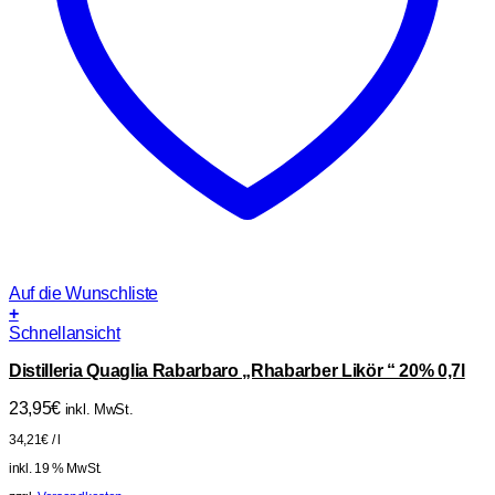
Auf die Wunschliste
+
Schnellansicht
Distilleria Quaglia Rabarbaro „Rhabarber Likör “ 20% 0,7l
23,95
€
inkl. MwSt.
34,21
€
/
l
inkl. 19 % MwSt.