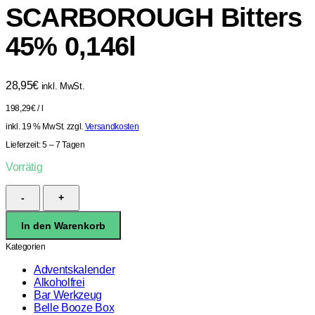
SCARBOROUGH Bitters
45% 0,146l
28,95
€
inkl. MwSt.
198,29
€
/
l
inkl. 19 % MwSt.
zzgl.
Versandkosten
Lieferzeit:
5 – 7 Tagen
Vorrätig
BITTERMENS
SCARBOROUGH
Bitters
In den Warenkorb
45%
0,146l
Kategorien
Menge
Adventskalender
Alkoholfrei
Bar Werkzeug
Belle Booze Box