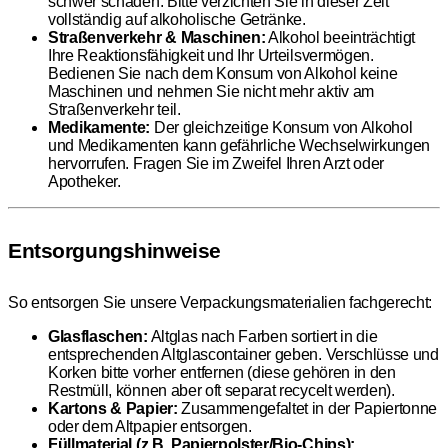
schwer schaden. Bitte verzichten Sie in dieser Zeit
vollständig auf alkoholische Getränke.
Straßenverkehr & Maschinen:
Alkohol beeinträchtigt
Ihre Reaktionsfähigkeit und Ihr Urteilsvermögen.
Bedienen Sie nach dem Konsum von Alkohol keine
Maschinen und nehmen Sie nicht mehr aktiv am
Straßenverkehr teil.
Medikamente:
Der gleichzeitige Konsum von Alkohol
und Medikamenten kann gefährliche Wechselwirkungen
hervorrufen. Fragen Sie im Zweifel Ihren Arzt oder
Apotheker.
Entsorgungshinweise
So entsorgen Sie unsere Verpackungsmaterialien fachgerecht:
Glasflaschen:
Altglas nach Farben sortiert in die
entsprechenden Altglascontainer geben. Verschlüsse und
Korken bitte vorher entfernen (diese gehören in den
Restmüll, können aber oft separat recycelt werden).
Kartons & Papier:
Zusammengefaltet in der Papiertonne
oder dem Altpapier entsorgen.
Füllmaterial (z.B. Papierpolster/Bio-Chips):