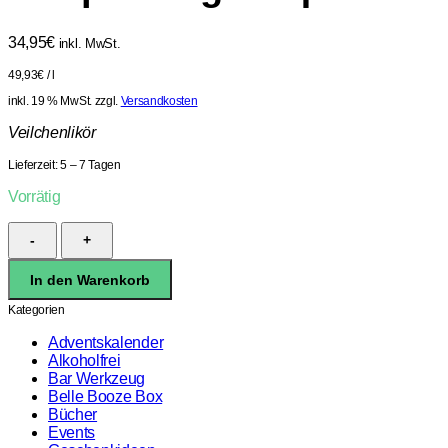
34,95
€
inkl. MwSt.
49,93
€
/
l
inkl. 19 % MwSt.
zzgl.
Versandkosten
Veilchenlikör
Lieferzeit:
5 – 7 Tagen
Vorrätig
Tempus
Fugit
Liqueur
In den Warenkorb
de
Violette
Kategorien
22%
0,7l
Adventskalender
Menge
Alkoholfrei
Bar Werkzeug
Belle Booze Box
Bücher
Events