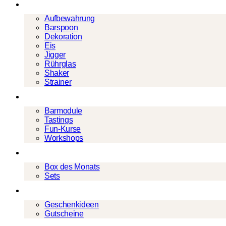
Barwerkzeug
Aufbewahrung
Barspoon
Dekoration
Eis
Jigger
Rührglas
Shaker
Strainer
Events
Barmodule
Tastings
Fun-Kurse
Workshops
Cocktailboxen
Box des Monats
Sets
Geschenke
Geschenkideen
Gutscheine