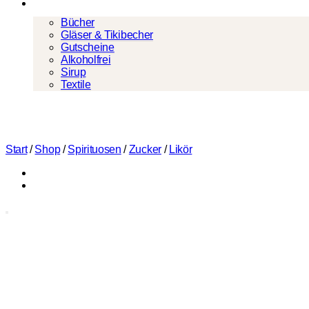
Mehr
Bücher
Gläser & Tikibecher
Gutscheine
Alkoholfrei
Sirup
Textile
Start
/
Shop
/
Spirituosen
/
Zucker
/
Likör