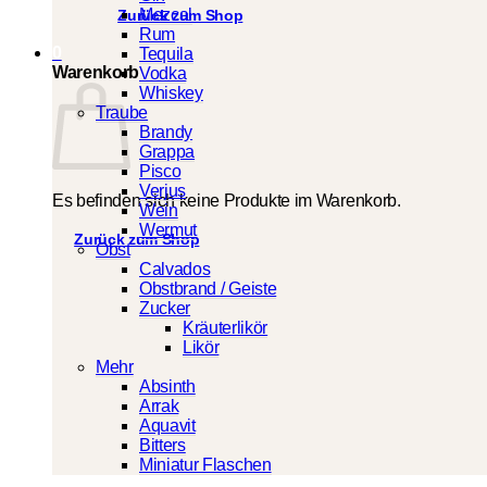
Mezcal
Zurück zum Shop
Rum
0
Tequila
Warenkorb
Vodka
Whiskey
Traube
Brandy
Grappa
Pisco
Verjus
Es befinden sich keine Produkte im Warenkorb.
Wein
Wermut
Zurück zum Shop
Obst
Calvados
Obstbrand / Geiste
Zucker
Kräuterlikör
Likör
Mehr
Absinth
Arrak
Aquavit
Bitters
Miniatur Flaschen