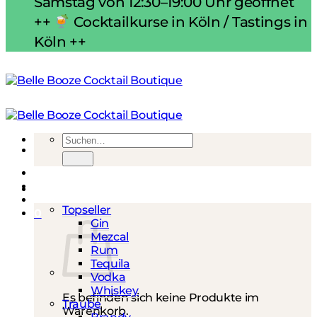
Samstag von 12:30–19:00 Uhr geöffnet
++
Cocktailkurse in Köln / Tastings in
Köln ++
Suchen
nach:
Spirituosen
Topseller
0
Gin
Mezcal
Rum
Tequila
Vodka
Whiskey
Es befinden sich keine Produkte im
Traube
Warenkorb.