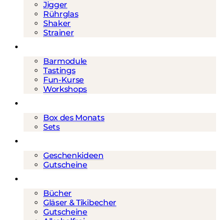
Jigger
Rührglas
Shaker
Strainer
Events
Barmodule
Tastings
Fun-Kurse
Workshops
Cocktailboxen
Box des Monats
Sets
Geschenke
Geschenkideen
Gutscheine
Mehr
Bücher
Gläser & Tikibecher
Gutscheine