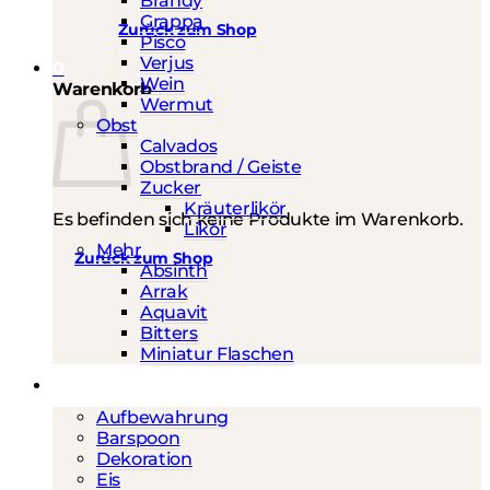
Brandy
Grappa
Zurück zum Shop
Pisco
Verjus
0
Wein
Warenkorb
Wermut
Obst
Calvados
Obstbrand / Geiste
Zucker
Kräuterlikör
Es befinden sich keine Produkte im Warenkorb.
Likör
Mehr
Zurück zum Shop
Absinth
Arrak
Aquavit
Bitters
Miniatur Flaschen
Barwerkzeug
Aufbewahrung
Barspoon
Dekoration
Eis