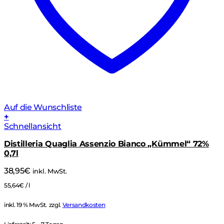
Auf die Wunschliste
+
Schnellansicht
Distilleria Quaglia Assenzio Bianco „Kümmel“ 72%
0,7l
38,95
€
inkl. MwSt.
55,64
€
/
l
inkl. 19 % MwSt.
zzgl.
Versandkosten