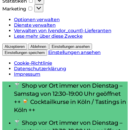
Statistiken
Marketing
Marketing
Optionen verwalten
Dienste verwalten
Verwalten von {vendor_count}-Lieferanten
Lese mehr über diese Zwecke
Akzeptieren
Ablehnen
Einstellungen ansehen
Einstellungen ansehen
Einstellungen speichern
Cookie-Richtlinie
Datenschutzerklärung
Impressum
Zum
Shop vor Ort immer von Dienstag –
Inhalt
Samstag von 12:30–19:00 Uhr geöffnet
springen
++
Cocktailkurse in Köln / Tastings in
Köln ++
Shop vor Ort immer von Dienstag –