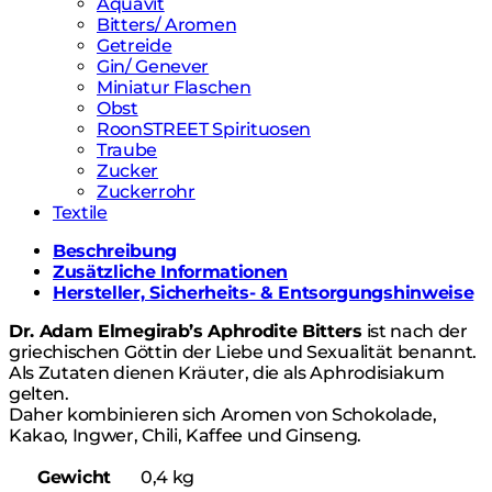
Aquavit
Bitters/ Aromen
Getreide
Gin/ Genever
Miniatur Flaschen
Obst
RoonSTREET Spirituosen
Traube
Zucker
Zuckerrohr
Textile
Beschreibung
Zusätzliche Informationen
Hersteller, Sicherheits- & Entsorgungshinweise
Dr. Adam Elmegirab’s Aphrodite Bitters
ist nach der
griechischen Göttin der Liebe und Sexualität benannt.
Als Zutaten dienen Kräuter, die als Aphrodisiakum
gelten.
Daher kombinieren sich Aromen von Schokolade,
Kakao, Ingwer, Chili, Kaffee und Ginseng.
Gewicht
0,4 kg