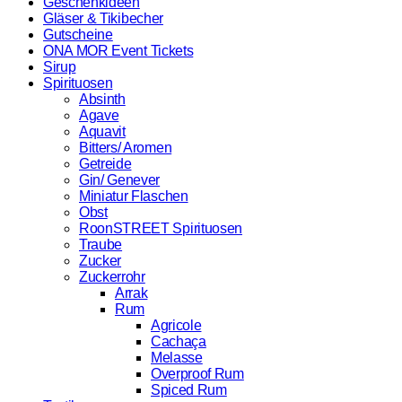
Geschenkideen
Gläser & Tikibecher
Gutscheine
ONA MOR Event Tickets
Sirup
Spirituosen
Absinth
Agave
Aquavit
Bitters/ Aromen
Getreide
Gin/ Genever
Miniatur Flaschen
Obst
RoonSTREET Spirituosen
Traube
Zucker
Zuckerrohr
Arrak
Rum
Agricole
Cachaça
Melasse
Overproof Rum
Spiced Rum