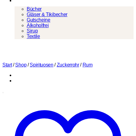
Mehr
Bücher
Gläser & Tikibecher
Gutscheine
Alkoholfrei
Sirup
Textile
Start
/
Shop
/
Spirituosen
/
Zuckerrohr
/
Rum