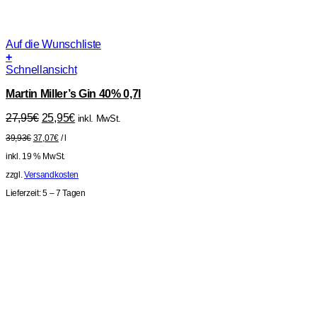
Auf die Wunschliste
+
Schnellansicht
Martin Miller’s Gin 40% 0,7l
Ursprünglicher
Aktueller
27,95
€
25,95
€
inkl. MwSt.
Preis
Preis
39,93
€
37,07
€
/
l
war:
ist:
27,95€
25,95€.
inkl. 19 % MwSt.
zzgl.
Versandkosten
Lieferzeit:
5 – 7 Tagen