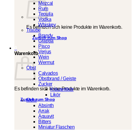
Mezcal
Rum
Tequila
Vodka
Whiskey
Es befinden sich keine Produkte im Warenkorb.
Traube
Brandy
Zurück zum Shop
Grappa
Pisco
0
Verjus
Warenkorb
Wein
Wermut
Obst
Calvados
Obstbrand / Geiste
Zucker
Es befinden sich keine Produkte im Warenkorb.
Kräuterlikör
Likör
Zurück zum Shop
Mehr
Absinth
Arrak
Aquavit
Bitters
Miniatur Flaschen