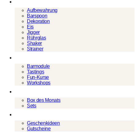
Barwerkzeug
Aufbewahrung
Barspoon
Dekoration
Eis
Jigger
Rührglas
Shaker
Strainer
Events
Barmodule
Tastings
Fun-Kurse
Workshops
Cocktailboxen
Box des Monats
Sets
Geschenke
Geschenkideen
Gutscheine