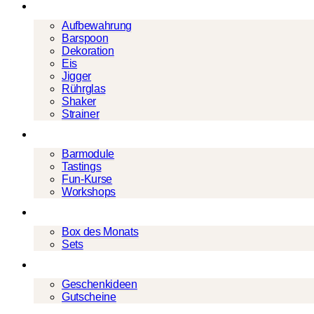
Barwerkzeug
Aufbewahrung
Barspoon
Dekoration
Eis
Jigger
Rührglas
Shaker
Strainer
Events
Barmodule
Tastings
Fun-Kurse
Workshops
Cocktailboxen
Box des Monats
Sets
Geschenke
Geschenkideen
Gutscheine