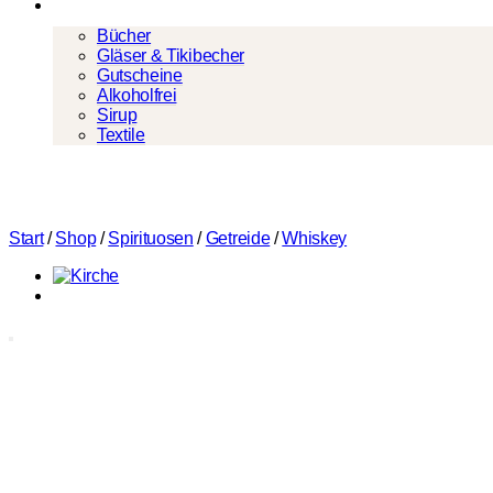
Mehr
Bücher
Gläser & Tikibecher
Gutscheine
Alkoholfrei
Sirup
Textile
Start
/
Shop
/
Spirituosen
/
Getreide
/
Whiskey