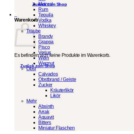
Mezcal
Zurück zum Shop
Rum
0
Tequila
Warenkorb
Vodka
Whiskey
Traube
Brandy
Grappa
Pisco
Verjus
Es befinden sich keine Produkte im Warenkorb.
Wein
Wermut
Zurück zum Shop
Obst
Calvados
Obstbrand / Geiste
Zucker
Kräuterlikör
Likör
Mehr
Absinth
Arrak
Aquavit
Bitters
Miniatur Flaschen