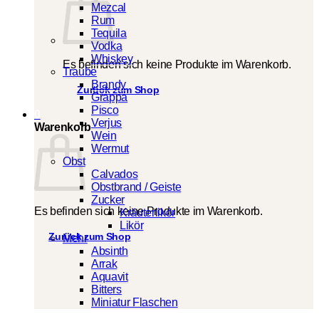
Mezcal
Rum
Tequila
Vodka
Whiskey
Es befinden sich keine Produkte im Warenkorb.
Traube
Brandy
Zurück zum Shop
Grappa
Pisco
0
Verjus
Warenkorb
Wein
Wermut
Obst
Calvados
Obstbrand / Geiste
Zucker
Es befinden sich keine Produkte im Warenkorb.
Kräuterlikör
Likör
Zurück zum Shop
Mehr
Absinth
Arrak
Aquavit
Bitters
Miniatur Flaschen