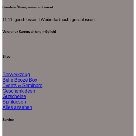
Geänderte Öffnungszeiten zu Karneval
11.11. geschlossen I
Weiberfastnacht geschlossen
Vorort nur Kartenzahlung möglich!
Shop
Barwerkzeug
Belle Booze Box
Events & Seminare
Geschenkideen
Gutscheine
Spirituosen
Alles ansehen
Service