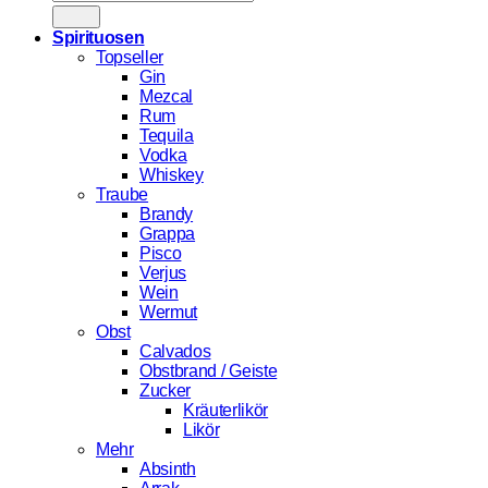
nach:
Spirituosen
Topseller
Gin
Mezcal
Rum
Tequila
Vodka
Whiskey
Traube
Brandy
Grappa
Pisco
Verjus
Wein
Wermut
Obst
Calvados
Obstbrand / Geiste
Zucker
Kräuterlikör
Likör
Mehr
Absinth