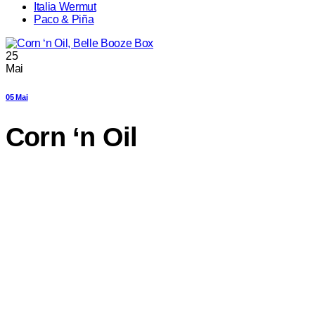
Italia Wermut
Paco & Piña
25
Mai
05 Mai
Corn ‘n Oil