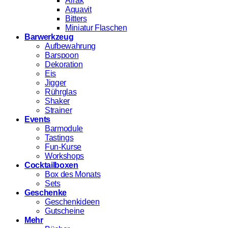
Arrak
Aquavit
Bitters
Miniatur Flaschen
Barwerkzeug
Aufbewahrung
Barspoon
Dekoration
Eis
Jigger
Rührglas
Shaker
Strainer
Events
Barmodule
Tastings
Fun-Kurse
Workshops
Cocktailboxen
Box des Monats
Sets
Geschenke
Geschenkideen
Gutscheine
Mehr