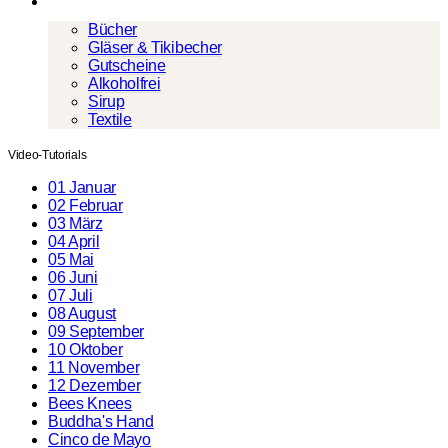
Mehr
Bücher
Gläser & Tikibecher
Gutscheine
Alkoholfrei
Sirup
Textile
Video-Tutorials
01 Januar
02 Februar
03 März
04 April
05 Mai
06 Juni
07 Juli
08 August
09 September
10 Oktober
11 November
12 Dezember
Bees Knees
Buddha's Hand
Cinco de Mayo