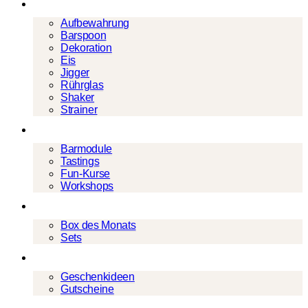
Barwerkzeug
Aufbewahrung
Barspoon
Dekoration
Eis
Jigger
Rührglas
Shaker
Strainer
Events
Barmodule
Tastings
Fun-Kurse
Workshops
Cocktailboxen
Box des Monats
Sets
Geschenke
Geschenkideen
Gutscheine