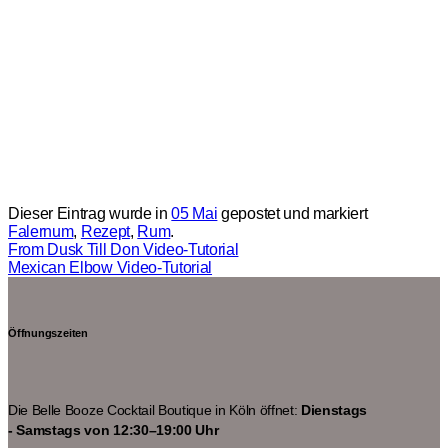
Dieser Eintrag wurde in
05 Mai
gepostet und markiert
Falernum
,
Rezept
,
Rum
.
From Dusk Till Don Video-Tutorial
Mexican Elbow Video-Tutorial
Öffnungszeiten
Die Belle Booze Cocktail Boutique in Köln öffnet:
Dienstags
- Samstags von 12:30–19:00 Uhr