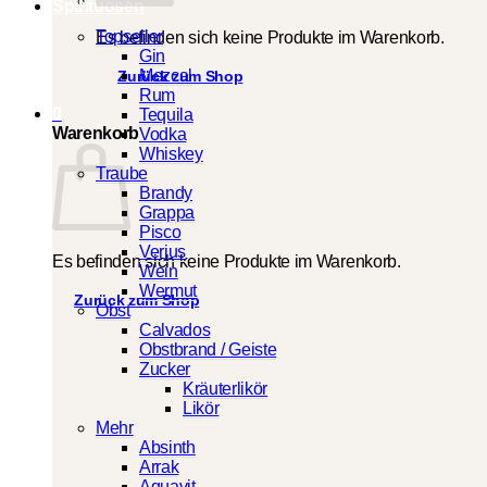
Spirituosen
Topseller
Es befinden sich keine Produkte im Warenkorb.
Gin
Mezcal
Zurück zum Shop
Rum
0
Tequila
Warenkorb
Vodka
Whiskey
Traube
Brandy
Grappa
Pisco
Verjus
Es befinden sich keine Produkte im Warenkorb.
Wein
Wermut
Zurück zum Shop
Obst
Calvados
Obstbrand / Geiste
Zucker
Kräuterlikör
Likör
Mehr
Absinth
Arrak
Aquavit