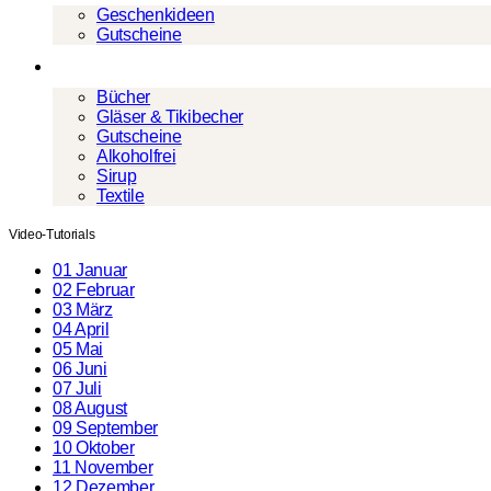
Geschenkideen
Gutscheine
Mehr
Bücher
Gläser & Tikibecher
Gutscheine
Alkoholfrei
Sirup
Textile
Video-Tutorials
01 Januar
02 Februar
03 März
04 April
05 Mai
06 Juni
07 Juli
08 August
09 September
10 Oktober
11 November
12 Dezember