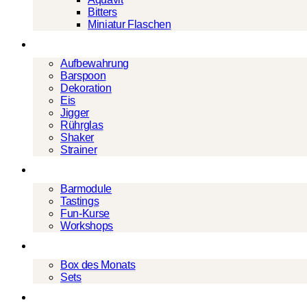
Bitters
Miniatur Flaschen
Barwerkzeug
Aufbewahrung
Barspoon
Dekoration
Eis
Jigger
Rührglas
Shaker
Strainer
Events
Barmodule
Tastings
Fun-Kurse
Workshops
Cocktailboxen
Box des Monats
Sets
Geschenke