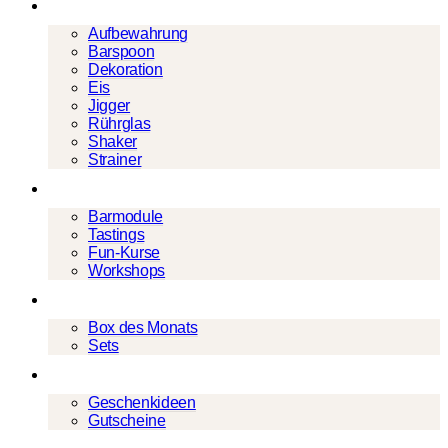
Barwerkzeug
Aufbewahrung
Barspoon
Dekoration
Eis
Jigger
Rührglas
Shaker
Strainer
Events
Barmodule
Tastings
Fun-Kurse
Workshops
Cocktailboxen
Box des Monats
Sets
Geschenke
Geschenkideen
Gutscheine