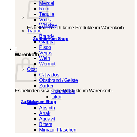
Mezcal
Rum
Tequila
Vodka
Whiskey
Es befinden sich keine Produkte im Warenkorb.
Traube
Brandy
Zurück zum Shop
Grappa
Pisco
0
Verjus
Warenkorb
Wein
Wermut
Obst
Calvados
Obstbrand / Geiste
Zucker
Es befinden sich keine Produkte im Warenkorb.
Kräuterlikör
Likör
Zurück zum Shop
Mehr
Absinth
Arrak
Aquavit
Bitters
Miniatur Flaschen