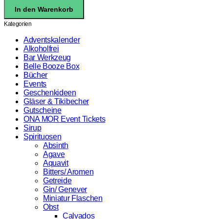
Distillers
In den Warenkorb
Williams
Christ
Kategorien
Birne
40%
Adventskalender
0,5l
Alkoholfrei
Menge
Bar Werkzeug
Belle Booze Box
Bücher
Events
Geschenkideen
Gläser & Tikibecher
Gutscheine
ONA MOR Event Tickets
Sirup
Spirituosen
Absinth
Agave
Aquavit
Bitters/ Aromen
Getreide
Gin/ Genever
Miniatur Flaschen
Obst
Calvados