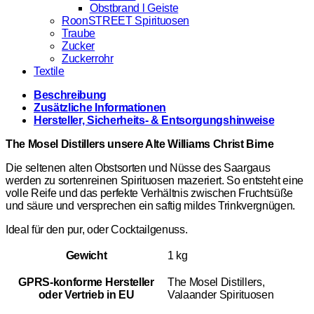
Obstbrand l Geiste
RoonSTREET Spirituosen
Traube
Zucker
Zuckerrohr
Textile
Beschreibung
Zusätzliche Informationen
Hersteller, Sicherheits- & Entsorgungshinweise
The Mosel Distillers unsere Alte Williams Christ Birne
Die seltenen alten Obstsorten und Nüsse des Saargaus
werden zu sortenreinen Spirituosen mazeriert. So entsteht eine
volle Reife und das perfekte Verhältnis zwischen Fruchtsüße
und säure und versprechen ein saftig mildes Trinkvergnügen.
Ideal für den pur, oder Cocktailgenuss.
Gewicht
1 kg
GPRS-konforme Hersteller
The Mosel Distillers,
oder Vertrieb in EU
Valaander Spirituosen