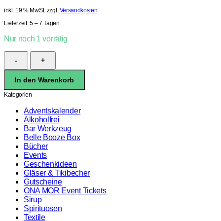
inkl. 19 % MwSt.
zzgl.
Versandkosten
Lieferzeit:
5 – 7 Tagen
Nur noch 1 vorrätig
Retro
Fizz
Cocktail
In den Warenkorb
Glas
(200ml)
Kategorien
Menge
Adventskalender
Alkoholfrei
Bar Werkzeug
Belle Booze Box
Bücher
Events
Geschenkideen
Gläser & Tikibecher
Gutscheine
ONA MOR Event Tickets
Sirup
Spirituosen
Textile