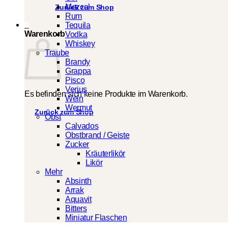
Mezcal
Zurück zum Shop
Rum
0
Tequila
Warenkorb
Vodka
Whiskey
Traube
Brandy
Grappa
Pisco
Verjus
Es befinden sich keine Produkte im Warenkorb.
Wein
Wermut
Zurück zum Shop
Obst
Calvados
Obstbrand / Geiste
Zucker
Kräuterlikör
Likör
Mehr
Absinth
Arrak
Aquavit
Bitters
Miniatur Flaschen