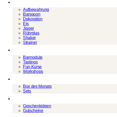
Barwerkzeug
Aufbewahrung
Barspoon
Dekoration
Eis
Jigger
Rührglas
Shaker
Strainer
Events
Barmodule
Tastings
Fun-Kurse
Workshops
Cocktailboxen
Box des Monats
Sets
Geschenke
Geschenkideen
Gutscheine