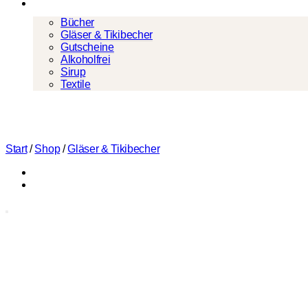
Mehr
Bücher
Gläser & Tikibecher
Gutscheine
Alkoholfrei
Sirup
Textile
Start
/
Shop
/
Gläser & Tikibecher