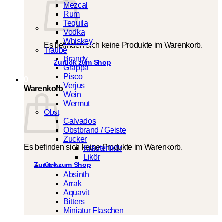
Mezcal
Rum
Tequila
Vodka
Whiskey
Es befinden sich keine Produkte im Warenkorb.
Traube
Brandy
Zurück zum Shop
Grappa
Pisco
0
Verjus
Warenkorb
Wein
Wermut
Obst
Calvados
Obstbrand / Geiste
Zucker
Es befinden sich keine Produkte im Warenkorb.
Kräuterlikör
Likör
Zurück zum Shop
Mehr
Absinth
Arrak
Aquavit
Bitters
Miniatur Flaschen