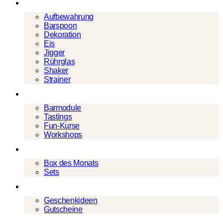
Barwerkzeug
Aufbewahrung
Barspoon
Dekoration
Eis
Jigger
Rührglas
Shaker
Strainer
Events
Barmodule
Tastings
Fun-Kurse
Workshops
Cocktailboxen
Box des Monats
Sets
Geschenke
Geschenkideen
Gutscheine