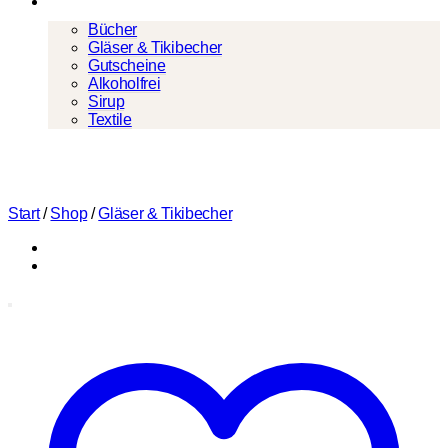
Mehr
Bücher
Gläser & Tikibecher
Gutscheine
Alkoholfrei
Sirup
Textile
Start
/
Shop
/
Gläser & Tikibecher