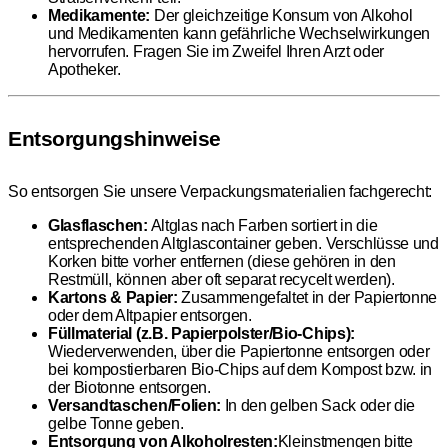
Medikamente:
Der gleichzeitige Konsum von Alkohol
und Medikamenten kann gefährliche Wechselwirkungen
hervorrufen. Fragen Sie im Zweifel Ihren Arzt oder
Apotheker.
Entsorgungshinweise
So entsorgen Sie unsere Verpackungsmaterialien fachgerecht:
Glasflaschen:
Altglas nach Farben sortiert in die
entsprechenden Altglascontainer geben. Verschlüsse und
Korken bitte vorher entfernen (diese gehören in den
Restmüll, können aber oft separat recycelt werden).
Kartons & Papier:
Zusammengefaltet in der Papiertonne
oder dem Altpapier entsorgen.
Füllmaterial (z.B. Papierpolster/Bio-Chips):
Wiederverwenden, über die Papiertonne entsorgen oder
bei kompostierbaren Bio-Chips auf dem Kompost bzw. in
der Biotonne entsorgen.
Versandtaschen/Folien:
In den gelben Sack oder die
gelbe Tonne geben.
Entsorgung von Alkoholresten:
Kleinstmengen bitte