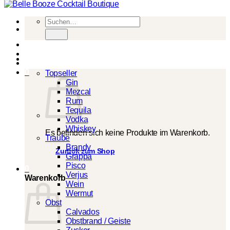
Suchen
nach:
Spirituosen
0
Topseller
Gin
Mezcal
Rum
Tequila
Vodka
Whiskey
Es befinden sich keine Produkte im Warenkorb.
Traube
Brandy
Zurück zum Shop
Grappa
Pisco
0
Verjus
Warenkorb
Wein
Wermut
Obst
Calvados
Obstbrand / Geiste