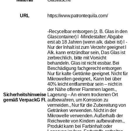
URL
https://www.patrontequila.com/
-Recycelbar entsorgen (z. B. Glas in den
Glascontainer) l -Mindestalter: Abgabe
erst ab 18 Jahren (wenn alk. dabei ist) l -
Nur der Inhalt ist zum Verzehr geeignet l
Alk. kann entzündbar sein, Das Glas ist
zerbrechlich, bitte mit Vorsicht
behandeln. Glas ist nicht essbar. Bei
Beschädigung fachgerecht entsorgen
Nur für kalte Getränke geeignet. Nicht für
Mikrowellen geeignet., Kann bei über
40% leicht entflammbar sein – nicht in
der Nähe offener Flammen lagern.,
Sicherheitshinweise
Lagerung – An einem trockenen Ort
gemäß VerpackG Fl.
aufbewahren, um Korrosion zu
vermeiden., Nur für die Zubereitung von
Getränken verwenden. Nicht in der
Mikrowelle verwenden. Außerhalb der
Reichweite von Kindern aufbewahren.,
Produkt kann bei Farbinhalt oder