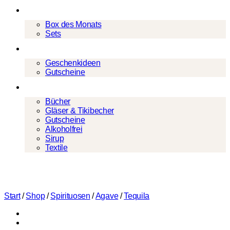
Cocktailboxen
Box des Monats
Sets
Geschenke
Geschenkideen
Gutscheine
Mehr
Bücher
Gläser & Tikibecher
Gutscheine
Alkoholfrei
Sirup
Textile
Start
/
Shop
/
Spirituosen
/
Agave
/
Tequila