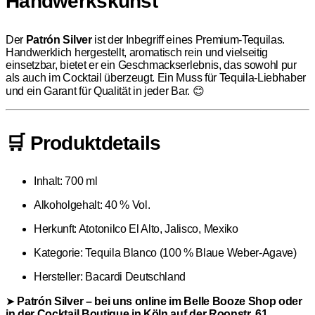
Handwerkskunst
Der
Patrón Silver
ist der Inbegriff eines Premium-Tequilas.
Handwerklich hergestellt, aromatisch rein und vielseitig
einsetzbar, bietet er ein Geschmackserlebnis, das sowohl pur
als auch im Cocktail überzeugt. Ein Muss für Tequila-Liebhaber
und ein Garant für Qualität in jeder Bar. 😊
🛒 Produktdetails
Inhalt: 700 ml
Alkoholgehalt: 40 % Vol.
Herkunft: Atotonilco El Alto, Jalisco, Mexiko
Kategorie: Tequila Blanco (100 % Blaue Weber-Agave)
Hersteller: Bacardi Deutschland
➤
Patrón Silver – bei uns online im Belle Booze Shop oder
in der Cocktail Boutique in Köln auf der Roonstr. 61.