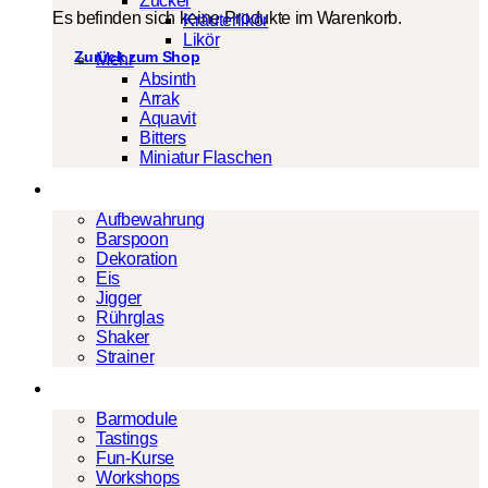
Zucker
Es befinden sich keine Produkte im Warenkorb.
Kräuterlikör
Likör
Zurück zum Shop
Mehr
Absinth
Arrak
Aquavit
Bitters
Miniatur Flaschen
Barwerkzeug
Aufbewahrung
Barspoon
Dekoration
Eis
Jigger
Rührglas
Shaker
Strainer
Events
Barmodule
Tastings
Fun-Kurse
Workshops