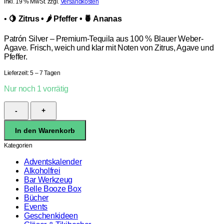
inkl. 19 % MwSt.
zzgl.
Versandkosten
•
🍋 Zitrus • 🌶 Pfeffer • 🍍 Ananas
Patrón Silver – Premium-Tequila aus 100 % Blauer Weber-
Agave. Frisch, weich und klar mit Noten von Zitrus, Agave und
Pfeffer.
Lieferzeit:
5 – 7 Tagen
Nur noch 1 vorrätig
Patron
Silver
Tequila
In den Warenkorb
100%
Agave
Kategorien
40%
0,7l
Adventskalender
Menge
Alkoholfrei
Bar Werkzeug
Belle Booze Box
Bücher
Events
Geschenkideen