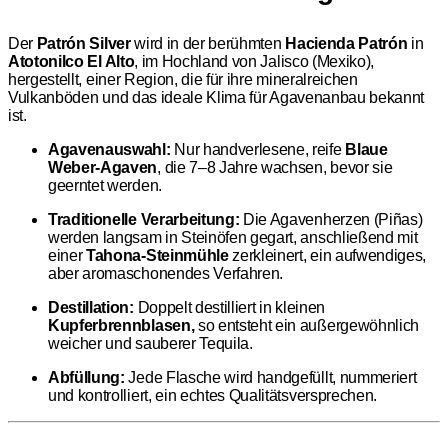
Der
Patrón Silver
wird in der berühmten
Hacienda Patrón
in
Atotonilco El Alto
, im Hochland von Jalisco (Mexiko),
hergestellt, einer Region, die für ihre mineralreichen
Vulkanböden und das ideale Klima für Agavenanbau bekannt
ist.
Agavenauswahl:
Nur handverlesene, reife
Blaue
Weber-Agaven
, die 7–8 Jahre wachsen, bevor sie
geerntet werden.
Traditionelle Verarbeitung:
Die Agavenherzen (Piñas)
werden langsam in Steinöfen gegart, anschließend mit
einer
Tahona-Steinmühle
zerkleinert, ein aufwendiges,
aber aromaschonendes Verfahren.
Destillation:
Doppelt destilliert in kleinen
Kupferbrennblasen,
so entsteht ein außergewöhnlich
weicher und sauberer Tequila.
Abfüllung:
Jede Flasche wird handgefüllt, nummeriert
und kontrolliert, ein echtes Qualitätsversprechen.