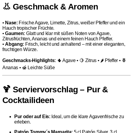
👃 Geschmack & Aromen
•
Nase:
Frische Agave, Limette, Zitrus, weißer Pfeffer und ein
Hauch tropischer Früchte.
•
Gaumen:
Glatt und klar mit süßen Noten von Agave,
Zitrusfrüchten, Ananas und einem feinen Hauch Pfeffer.
•
Abgang:
Frisch, leicht und anhaltend – mit einer eleganten,
fruchtigen Würze.
Geschmacks-Highlights:
🌵 Agave • 🍋 Zitrus • 🌶 Pfeffer • 🍍
Ananas • 🍯 Leichte Süße
🍹 Serviervorschlag – Pur &
Cocktailideen
Pur oder auf Eis:
Ideal, um die klare Agavenfrische zu
erleben.
Patrón Tommy´s Margarita:
5 cl Patrón Silver, 3 cl