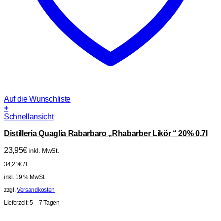
Auf die Wunschliste
+
Schnellansicht
Distilleria Quaglia Rabarbaro „Rhabarber Likör “ 20% 0,7l
23,95
€
inkl. MwSt.
34,21
€
/
l
inkl. 19 % MwSt.
zzgl.
Versandkosten
Lieferzeit:
5 – 7 Tagen