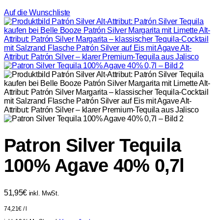
Auf die Wunschliste
Patron Silver Tequila
100% Agave 40% 0,7l
51,95
€
inkl. MwSt.
74,21
€
/
l