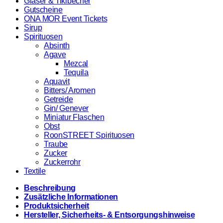
Gläser & Tikibecher
Gutscheine
ONA MOR Event Tickets
Sirup
Spirituosen
Absinth
Agave
Mezcal
Tequila
Aquavit
Bitters/ Aromen
Getreide
Gin/ Genever
Miniatur Flaschen
Obst
RoonSTREET Spirituosen
Traube
Zucker
Zuckerrohr
Textile
Beschreibung
Zusätzliche Informationen
Produktsicherheit
Hersteller, Sicherheits- & Entsorgungshinweise