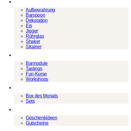
Barwerkzeug
Aufbewahrung
Barspoon
Dekoration
Eis
Jigger
Rührglas
Shaker
Strainer
Events
Barmodule
Tastings
Fun-Kurse
Workshops
Cocktailboxen
Box des Monats
Sets
Geschenke
Geschenkideen
Gutscheine