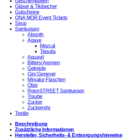
Geschenkideen
Gläser & Tikibecher
Gutscheine
ONA MOR Event Tickets
Sirup
Spirituosen
Absinth
Agave
Mezcal
Tequila
Aquavit
Bitters/ Aromen
Getreide
Gin/ Genever
Miniatur Flaschen
Obst
RoonSTREET Spirituosen
Traube
Zucker
Zuckerrohr
Textile
Beschreibung
Zusätzliche Informationen
Hersteller, Sicherheits- & Entsorgungshinweise