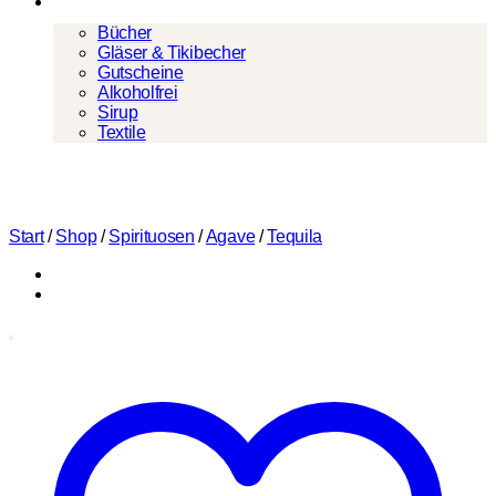
Mehr
Bücher
Gläser & Tikibecher
Gutscheine
Alkoholfrei
Sirup
Textile
Start
/
Shop
/
Spirituosen
/
Agave
/
Tequila