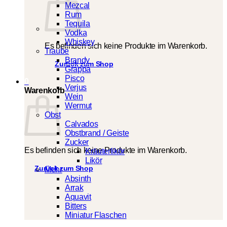
Mezcal
Rum
Tequila
Vodka
Whiskey
Es befinden sich keine Produkte im Warenkorb.
Traube
Brandy
Zurück zum Shop
Grappa
Pisco
0
Verjus
Warenkorb
Wein
Wermut
Obst
Calvados
Obstbrand / Geiste
Zucker
Es befinden sich keine Produkte im Warenkorb.
Kräuterlikör
Likör
Zurück zum Shop
Mehr
Absinth
Arrak
Aquavit
Bitters
Miniatur Flaschen