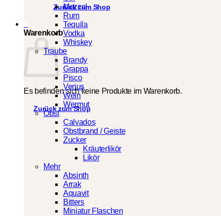
Mezcal
Zurück zum Shop
Rum
0
Tequila
Warenkorb
Vodka
Whiskey
Traube
Brandy
Grappa
Pisco
Verjus
Es befinden sich keine Produkte im Warenkorb.
Wein
Wermut
Zurück zum Shop
Obst
Calvados
Obstbrand / Geiste
Zucker
Kräuterlikör
Likör
Mehr
Absinth
Arrak
Aquavit
Bitters
Miniatur Flaschen