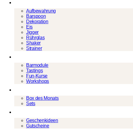
Barwerkzeug
Aufbewahrung
Barspoon
Dekoration
Eis
Jigger
Rührglas
Shaker
Strainer
Events
Barmodule
Tastings
Fun-Kurse
Workshops
Cocktailboxen
Box des Monats
Sets
Geschenke
Geschenkideen
Gutscheine