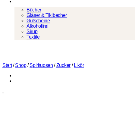
Mehr
Bücher
Gläser & Tikibecher
Gutscheine
Alkoholfrei
Sirup
Textile
Start
/
Shop
/
Spirituosen
/
Zucker
/
Likör