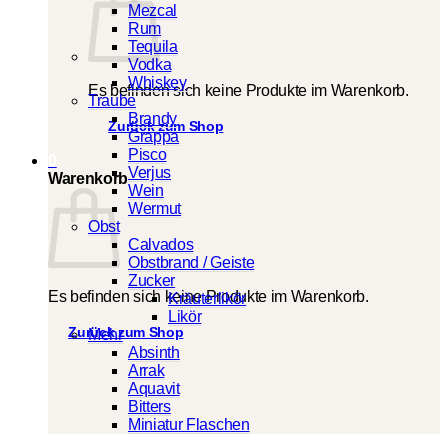
Mezcal
Rum
Tequila
Vodka
Whiskey
Es befinden sich keine Produkte im Warenkorb.
Traube
Brandy
Zurück zum Shop
Grappa
Pisco
0
Verjus
Warenkorb
Wein
Wermut
Obst
Calvados
Obstbrand / Geiste
Zucker
Es befinden sich keine Produkte im Warenkorb.
Kräuterlikör
Likör
Zurück zum Shop
Mehr
Absinth
Arrak
Aquavit
Bitters
Miniatur Flaschen