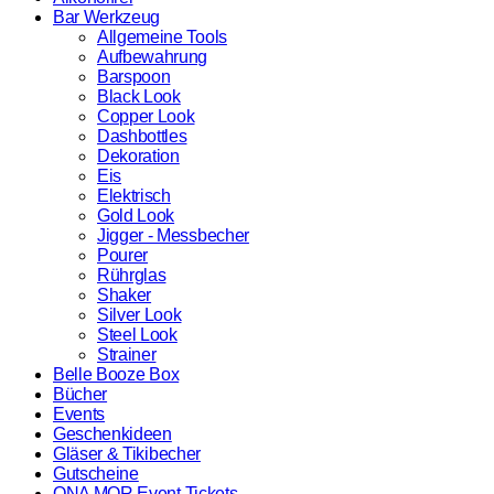
Bar Werkzeug
Allgemeine Tools
Aufbewahrung
Barspoon
Black Look
Copper Look
Dashbottles
Dekoration
Eis
Elektrisch
Gold Look
Jigger - Messbecher
Pourer
Rührglas
Shaker
Silver Look
Steel Look
Strainer
Belle Booze Box
Bücher
Events
Geschenkideen
Gläser & Tikibecher
Gutscheine
ONA MOR Event Tickets