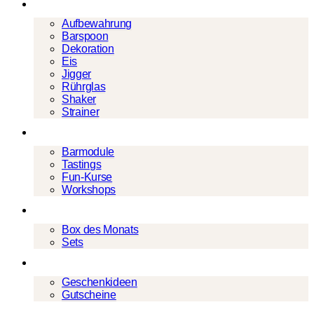
Barwerkzeug
Aufbewahrung
Barspoon
Dekoration
Eis
Jigger
Rührglas
Shaker
Strainer
Events
Barmodule
Tastings
Fun-Kurse
Workshops
Cocktailboxen
Box des Monats
Sets
Geschenke
Geschenkideen
Gutscheine