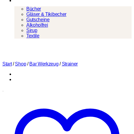
Mehr
Bücher
Gläser & Tikibecher
Gutscheine
Alkoholfrei
Sirup
Textile
Start
/
Shop
/
Bar Werkzeug
/
Strainer