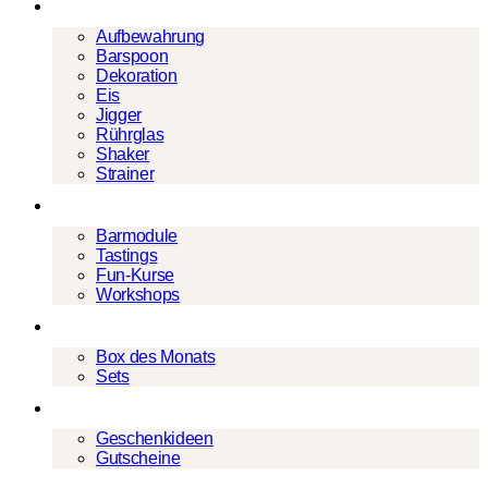
Barwerkzeug
Aufbewahrung
Barspoon
Dekoration
Eis
Jigger
Rührglas
Shaker
Strainer
Events
Barmodule
Tastings
Fun-Kurse
Workshops
Cocktailboxen
Box des Monats
Sets
Geschenke
Geschenkideen
Gutscheine