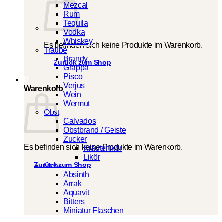
Mezcal
Rum
Tequila
Vodka
Whiskey
Es befinden sich keine Produkte im Warenkorb.
Traube
Brandy
Zurück zum Shop
Grappa
Pisco
0
Verjus
Warenkorb
Wein
Wermut
Obst
Calvados
Obstbrand / Geiste
Zucker
Es befinden sich keine Produkte im Warenkorb.
Kräuterlikör
Likör
Zurück zum Shop
Mehr
Absinth
Arrak
Aquavit
Bitters
Miniatur Flaschen