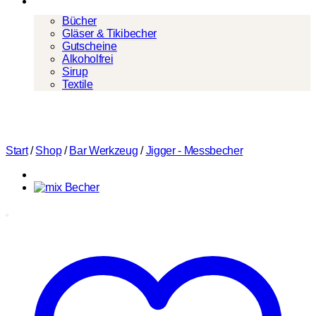
Mehr
Bücher
Gläser & Tikibecher
Gutscheine
Alkoholfrei
Sirup
Textile
Start
/
Shop
/
Bar Werkzeug
/
Jigger - Messbecher