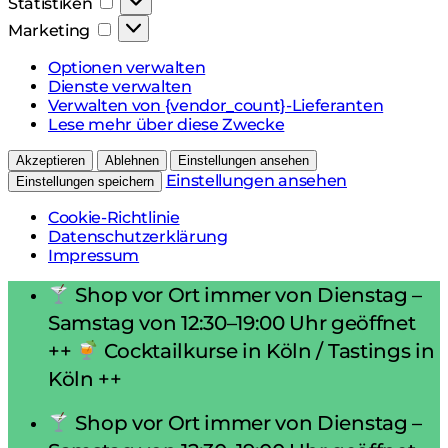
Statistiken
Marketing
Marketing
Optionen verwalten
Dienste verwalten
Verwalten von {vendor_count}-Lieferanten
Lese mehr über diese Zwecke
Akzeptieren
Ablehnen
Einstellungen ansehen
Einstellungen ansehen
Einstellungen speichern
Cookie-Richtlinie
Datenschutzerklärung
Impressum
Zum
Shop vor Ort immer von Dienstag –
Inhalt
Samstag von 12:30–19:00 Uhr geöffnet
springen
++
Cocktailkurse in Köln / Tastings in
Köln ++
Shop vor Ort immer von Dienstag –