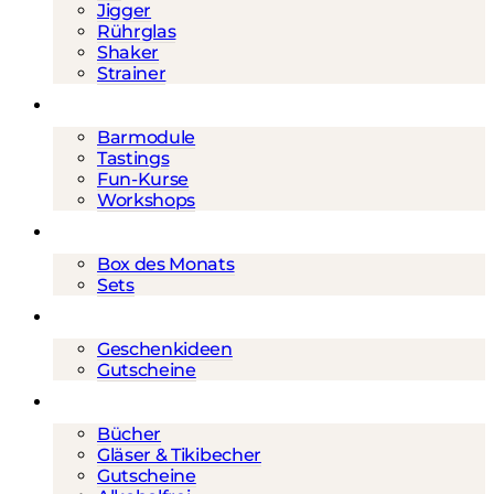
Jigger
Rührglas
Shaker
Strainer
Events
Barmodule
Tastings
Fun-Kurse
Workshops
Cocktailboxen
Box des Monats
Sets
Geschenke
Geschenkideen
Gutscheine
Mehr
Bücher
Gläser & Tikibecher
Gutscheine