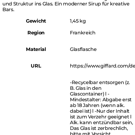
und Struktur ins Glas. Ein moderner Sirup für kreative
Bars.
Gewicht
1,45 kg
Region
Frankreich
Material
Glasflasche
URL
https://www.giffard.com/d
-Recycelbar entsorgen (z.
B. Glas in den
Glascontainer) l -
Mindestalter: Abgabe erst
ab 18 Jahren (wenn alk.
dabei ist) l -Nur der Inhalt
ist zum Verzehr geeignet l
Alk. kann entzündbar sein,
Das Glas ist zerbrechlich,
bitte mit Vorsicht