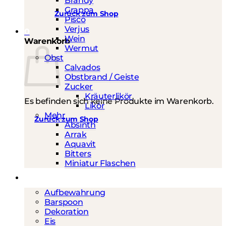
Brandy
Grappa
Zurück zum Shop
Pisco
Verjus
0
Wein
Warenkorb
Wermut
Obst
Calvados
Obstbrand / Geiste
Zucker
Kräuterlikör
Es befinden sich keine Produkte im Warenkorb.
Likör
Mehr
Zurück zum Shop
Absinth
Arrak
Aquavit
Bitters
Miniatur Flaschen
Barwerkzeug
Aufbewahrung
Barspoon
Dekoration
Eis