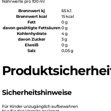
Nährwerte pro 100 ml
Brennwert kj
65
kJ
Brennwert kcal
15
kcal
Fett
0
g
davon
gesättigte Fettsäuren
0
g
Kohlenhydrate
4
g
davon
Zucker
3
g
Eiweiß
0
g
Salz
0,05
g
Produktsicherhei
Sicherheitshinweise
Für Kinder unzugänglich aufbewahren