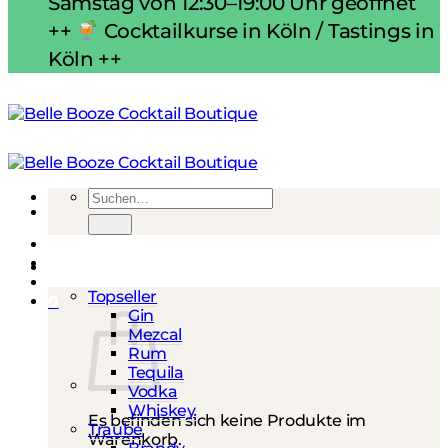
Samstag von 12:30–19:00 Uhr geöffnet
++
Cocktailkurse in Köln / Tastings in
Köln ++
Suchen
nach:
Spirituosen
Topseller
0
Gin
Mezcal
Rum
Tequila
Vodka
Whiskey
Es befinden sich keine Produkte im
Traube
Warenkorb.