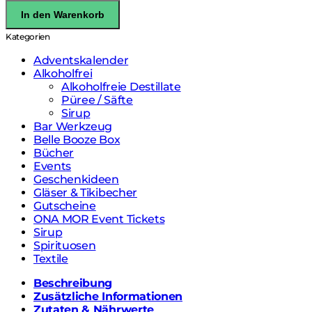
Agave Alkoholfrei
In den Warenkorb
0,7l
Menge
Kategorien
Adventskalender
Alkoholfrei
Alkoholfreie Destillate
Püree / Säfte
Sirup
Bar Werkzeug
Belle Booze Box
Bücher
Events
Geschenkideen
Gläser & Tikibecher
Gutscheine
ONA MOR Event Tickets
Sirup
Spirituosen
Textile
Beschreibung
Zusätzliche Informationen
Zutaten & Nährwerte