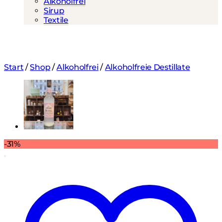
Alkoholfrei
Sirup
Textile
Start
/
Shop
/
Alkoholfrei
/
Alkoholfreie Destillate
-31%