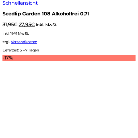
Schnellansicht
Seedlip Garden 108 Alkoholfrei 0,7l
Ursprünglicher
Aktueller
31,95
€
27,95
€
inkl. MwSt.
Preis
Preis
inkl. 19 % MwSt.
war:
ist:
31,95€
27,95€.
zzgl.
Versandkosten
Lieferzeit:
5 – 7 Tagen
-17%