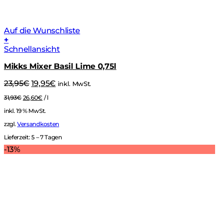
Auf die Wunschliste
+
Schnellansicht
Mikks Mixer Basil Lime 0,75l
Ursprünglicher
Aktueller
23,95
€
19,95
€
inkl. MwSt.
Preis
Preis
31,93
€
26,60
€
/
l
war:
ist:
23,95€
19,95€.
inkl. 19 % MwSt.
zzgl.
Versandkosten
Lieferzeit:
5 – 7 Tagen
-13%