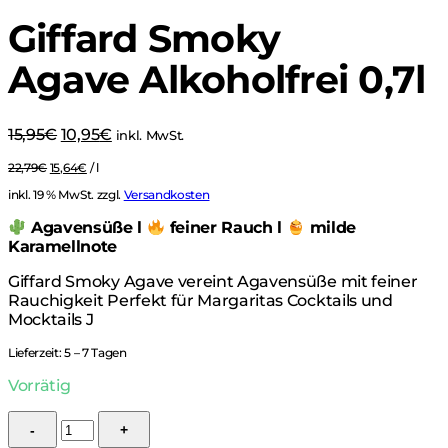
Giffard Smoky
Agave Alkoholfrei 0,7l
Ursprünglicher
Aktueller
15,95
€
10,95
€
inkl. MwSt.
Preis
Preis
22,79
€
15,64
€
/
l
war:
ist:
15,95€
10,95€.
inkl. 19 % MwSt.
zzgl.
Versandkosten
Agavensüße l
feiner Rauch l
milde
Karamellnote
Giffard Smoky Agave vereint Agavensüße mit feiner
Rauchigkeit Perfekt für Margaritas Cocktails und
Mocktails J
Lieferzeit:
5 – 7 Tagen
Vorrätig
Giffard
Smoky