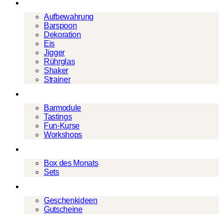
Barwerkzeug
Aufbewahrung
Barspoon
Dekoration
Eis
Jigger
Rührglas
Shaker
Strainer
Events
Barmodule
Tastings
Fun-Kurse
Workshops
Cocktailboxen
Box des Monats
Sets
Geschenke
Geschenkideen
Gutscheine