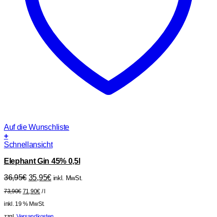
Auf die Wunschliste
+
Schnellansicht
Elephant Gin 45% 0,5l
Ursprünglicher
Aktueller
36,95
€
35,95
€
inkl. MwSt.
Preis
Preis
73,90
€
71,90
€
/
l
war:
ist:
36,95€
35,95€.
inkl. 19 % MwSt.
zzgl.
Versandkosten