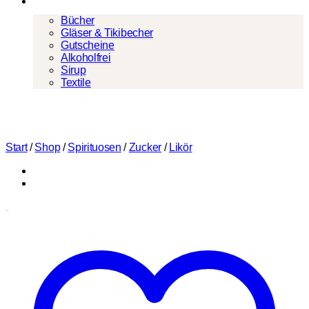
Mehr
Bücher
Gläser & Tikibecher
Gutscheine
Alkoholfrei
Sirup
Textile
Start
/
Shop
/
Spirituosen
/
Zucker
/
Likör