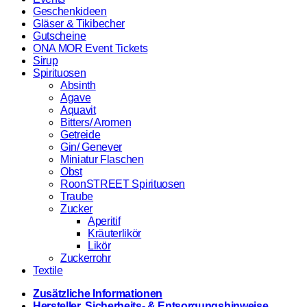
Geschenkideen
Gläser & Tikibecher
Gutscheine
ONA MOR Event Tickets
Sirup
Spirituosen
Absinth
Agave
Aquavit
Bitters/ Aromen
Getreide
Gin/ Genever
Miniatur Flaschen
Obst
RoonSTREET Spirituosen
Traube
Zucker
Aperitif
Kräuterlikör
Likör
Zuckerrohr
Textile
Zusätzliche Informationen
Hersteller, Sicherheits- & Entsorgungshinweise