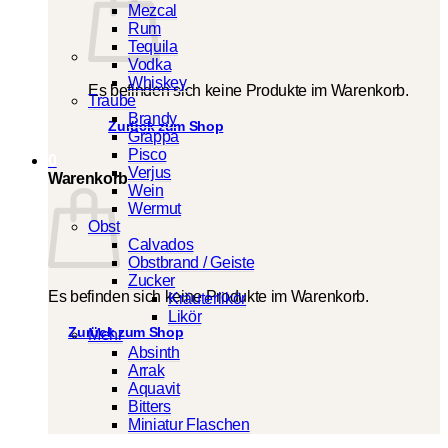
Mezcal
Rum
Tequila
Vodka
Whiskey
Es befinden sich keine Produkte im Warenkorb.
Traube
Brandy
Zurück zum Shop
Grappa
Pisco
0
Verjus
Warenkorb
Wein
Wermut
Obst
Calvados
Obstbrand / Geiste
Zucker
Es befinden sich keine Produkte im Warenkorb.
Kräuterlikör
Likör
Zurück zum Shop
Mehr
Absinth
Arrak
Aquavit
Bitters
Miniatur Flaschen