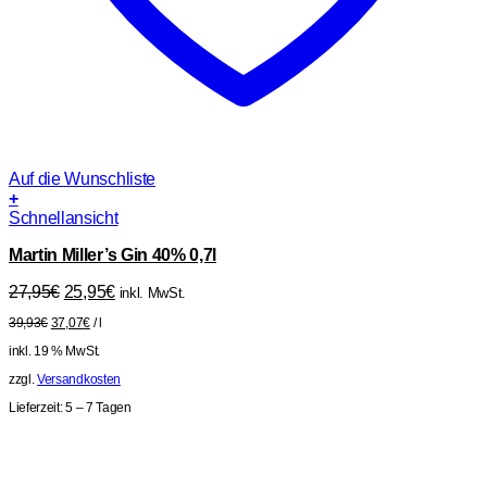
Auf die Wunschliste
+
Schnellansicht
Martin Miller’s Gin 40% 0,7l
Ursprünglicher
Aktueller
27,95
€
25,95
€
inkl. MwSt.
Preis
Preis
39,93
€
37,07
€
/
l
war:
ist:
27,95€
25,95€.
inkl. 19 % MwSt.
zzgl.
Versandkosten
Lieferzeit:
5 – 7 Tagen