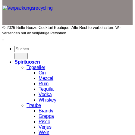
© 2026 Belle Booze Cocktail Boutique. Alle Rechte vorbehalten.
Wir
versenden nur an volljährige Personen.
Suchen
nach:
Spirituosen
Topseller
Gin
Mezcal
Rum
Tequila
Vodka
Whiskey
Traube
Brandy
Grappa
Pisco
Verjus
Wein