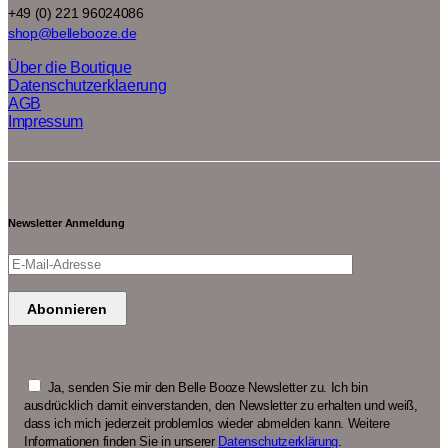
+49 (0) 221 96024086
shop@bellebooze.de
Über die Boutique
Datenschutzerklaerung
AGB
Impressum
Newsletter Anmeldung
Ja, senden Sie mir den Belle Booze Newsletter zu. Ich bin
ausdrücklich damit einverstanden, den Newsletter zu erhalten und weiß,
dass ich mich jederzeit problemlos wieder abmelden kann. Weitere
Informationen finden Sie in unserer
Datenschutzerklärung
.