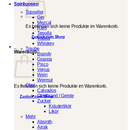
Spirituosen
Topseller
Gin
Mezcal
Es befinden sich keine Produkte im Warenkorb.
Rum
Tequila
Zurück zum Shop
Vodka
Whiskey
0
Traube
Warenkorb
Brandy
Grappa
Pisco
Verjus
Wein
Wermut
Obst
Es befinden sich keine Produkte im Warenkorb.
Calvados
Obstbrand / Geiste
Zurück zum Shop
Zucker
Kräuterlikör
Likör
Mehr
Absinth
Arrak