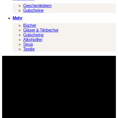
Geschenkideen
Gutscheine
Mehr
Bücher
Gläser & Tikibecher
Gutscheine
Alkoholfrei
Sirup
Textile