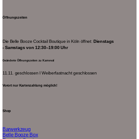
Öffnungszeiten
Die Belle Booze Cocktail Boutique in Köln öffnet:
Dienstags
- Samstags von 12:30–19:00 Uhr
Geänderte Öffnungszeiten zu Karneval
11.11. geschlossen I
Weiberfastnacht geschlossen
Vorort nur Kartenzahlung möglich!
Shop
Barwerkzeug
Belle Booze Box