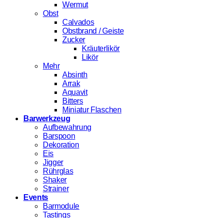
Wermut
Obst
Calvados
Obstbrand / Geiste
Zucker
Kräuterlikör
Likör
Mehr
Absinth
Arrak
Aquavit
Bitters
Miniatur Flaschen
Barwerkzeug
Aufbewahrung
Barspoon
Dekoration
Eis
Jigger
Rührglas
Shaker
Strainer
Events
Barmodule
Tastings