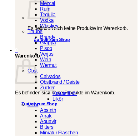
Mezcal
Rum
Tequila
Vodka
Whiskey
Es befinden sich keine Produkte im Warenkorb.
Traube
Brandy
Zurück zum Shop
Grappa
Pisco
0
Verjus
Warenkorb
Wein
Wermut
Obst
Calvados
Obstbrand / Geiste
Zucker
Es befinden sich keine Produkte im Warenkorb.
Kräuterlikör
Likör
Zurück zum Shop
Mehr
Absinth
Arrak
Aquavit
Bitters
Miniatur Flaschen