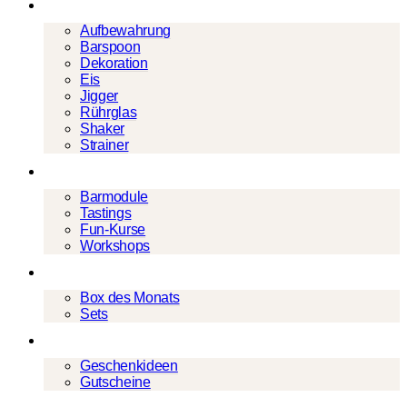
Barwerkzeug
Aufbewahrung
Barspoon
Dekoration
Eis
Jigger
Rührglas
Shaker
Strainer
Events
Barmodule
Tastings
Fun-Kurse
Workshops
Cocktailboxen
Box des Monats
Sets
Geschenke
Geschenkideen
Gutscheine