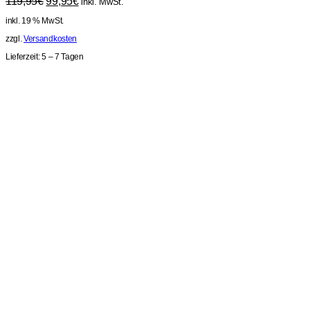
Ursprünglicher
Aktueller
119,95
€
99,95
€
inkl. MwSt.
Preis
Preis
inkl. 19 % MwSt.
war:
ist:
119,95€
99,95€.
zzgl.
Versandkosten
Lieferzeit:
5 – 7 Tagen