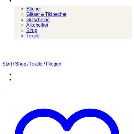
Mehr
Bücher
Gläser & Tikibecher
Gutscheine
Alkoholfrei
Sirup
Textile
Start
/
Shop
/
Textile
/
Fliegen