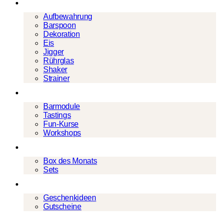
Barwerkzeug
Aufbewahrung
Barspoon
Dekoration
Eis
Jigger
Rührglas
Shaker
Strainer
Events
Barmodule
Tastings
Fun-Kurse
Workshops
Cocktailboxen
Box des Monats
Sets
Geschenke
Geschenkideen
Gutscheine