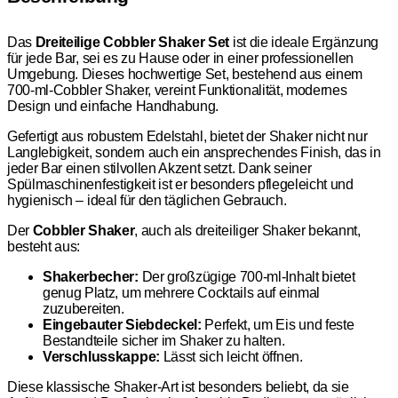
Das
Dreiteilige Cobbler Shaker Set
ist die ideale Ergänzung
für jede Bar, sei es zu Hause oder in einer professionellen
Umgebung. Dieses hochwertige Set, bestehend aus einem
700-ml-Cobbler Shaker, vereint Funktionalität, modernes
Design und einfache Handhabung.
Gefertigt aus robustem Edelstahl, bietet der Shaker nicht nur
Langlebigkeit, sondern auch ein ansprechendes Finish, das in
jeder Bar einen stilvollen Akzent setzt. Dank seiner
Spülmaschinenfestigkeit ist er besonders pflegeleicht und
hygienisch – ideal für den täglichen Gebrauch.
Der
Cobbler Shaker
, auch als dreiteiliger Shaker bekannt,
besteht aus:
Shakerbecher:
Der großzügige 700-ml-Inhalt bietet
genug Platz, um mehrere Cocktails auf einmal
zuzubereiten.
Eingebauter Siebdeckel:
Perfekt, um Eis und feste
Bestandteile sicher im Shaker zu halten.
Verschlusskappe:
Lässt sich leicht öffnen.
Diese klassische Shaker-Art ist besonders beliebt, da sie