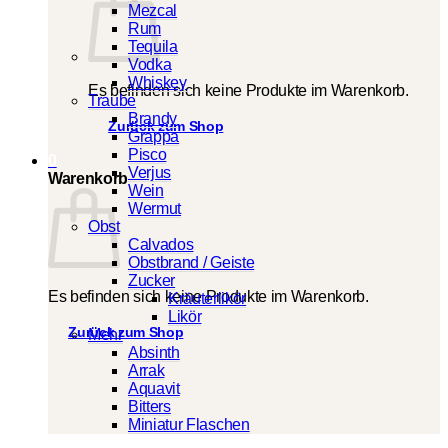
Mezcal
Rum
Tequila
Vodka
Whiskey
Es befinden sich keine Produkte im Warenkorb.
Traube
Brandy
Zurück zum Shop
Grappa
Pisco
0
Verjus
Warenkorb
Wein
Wermut
Obst
Calvados
Obstbrand / Geiste
Zucker
Es befinden sich keine Produkte im Warenkorb.
Kräuterlikör
Likör
Zurück zum Shop
Mehr
Absinth
Arrak
Aquavit
Bitters
Miniatur Flaschen