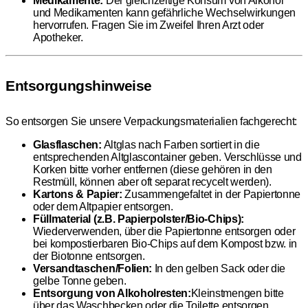
Medikamente:
Der gleichzeitige Konsum von Alkohol
und Medikamenten kann gefährliche Wechselwirkungen
hervorrufen. Fragen Sie im Zweifel Ihren Arzt oder
Apotheker.
Entsorgungshinweise
So entsorgen Sie unsere Verpackungsmaterialien fachgerecht:
Glasflaschen:
Altglas nach Farben sortiert in die
entsprechenden Altglascontainer geben. Verschlüsse und
Korken bitte vorher entfernen (diese gehören in den
Restmüll, können aber oft separat recycelt werden).
Kartons & Papier:
Zusammengefaltet in der Papiertonne
oder dem Altpapier entsorgen.
Füllmaterial (z.B. Papierpolster/Bio-Chips):
Wiederverwenden, über die Papiertonne entsorgen oder
bei kompostierbaren Bio-Chips auf dem Kompost bzw. in
der Biotonne entsorgen.
Versandtaschen/Folien:
In den gelben Sack oder die
gelbe Tonne geben.
Entsorgung von Alkoholresten:
Kleinstmengen bitte
über das Waschbecken oder die Toilette entsorgen.