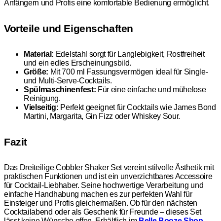
Anfängern und Profis eine komfortable Bedienung ermöglicht.
Vorteile und Eigenschaften
Material:
Edelstahl sorgt für Langlebigkeit, Rostfreiheit
und ein edles Erscheinungsbild.
Größe:
Mit 700 ml Fassungsvermögen ideal für Single-
und Multi-Serve-Cocktails.
Spülmaschinenfest:
Für eine einfache und mühelose
Reinigung.
Vielseitig:
Perfekt geeignet für Cocktails wie James Bond
Martini, Margarita, Gin Fizz oder Whiskey Sour.
Fazit
Das Dreiteilige Cobbler Shaker Set vereint stilvolle Ästhetik mit
praktischen Funktionen und ist ein unverzichtbares Accessoire
für Cocktail-Liebhaber. Seine hochwertige Verarbeitung und
einfache Handhabung machen es zur perfekten Wahl für
Einsteiger und Profis gleichermaßen. Ob für den nächsten
Cocktailabend oder als Geschenk für Freunde – dieses Set
lässt keine Wünsche offen. Erhältlich im
Belle Booze Shop