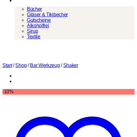
Mehr
Bücher
Gläser & Tikibecher
Gutscheine
Alkoholfrei
Sirup
Textile
Start
/
Shop
/
Bar Werkzeug
/
Shaker
-10%