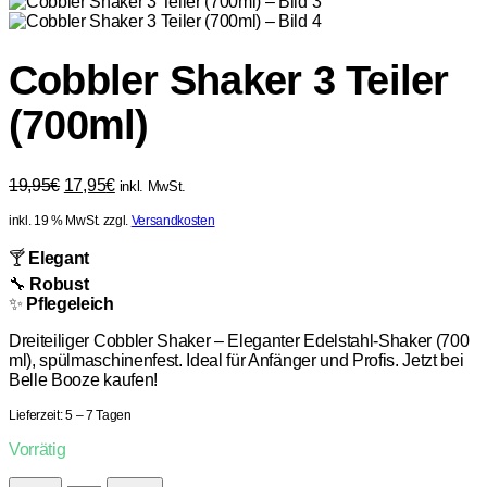
Cobbler Shaker 3 Teiler
(700ml)
Ursprünglicher
Aktueller
19,95
€
17,95
€
inkl. MwSt.
Preis
Preis
inkl. 19 % MwSt.
zzgl.
Versandkosten
war:
ist:
19,95€
17,95€.
🍸
Elegant
🔧
Robust
✨
Pflegeleich
Dreiteiliger Cobbler Shaker – Eleganter Edelstahl-Shaker (700
ml), spülmaschinenfest. Ideal für Anfänger und Profis. Jetzt bei
Belle Booze kaufen!
Lieferzeit:
5 – 7 Tagen
Vorrätig
Cobbler