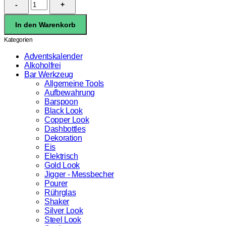
Shaker
3
In den Warenkorb
Teiler
(700ml)
Kategorien
Menge
Adventskalender
Alkoholfrei
Bar Werkzeug
Allgemeine Tools
Aufbewahrung
Barspoon
Black Look
Copper Look
Dashbottles
Dekoration
Eis
Elektrisch
Gold Look
Jigger - Messbecher
Pourer
Rührglas
Shaker
Silver Look
Steel Look