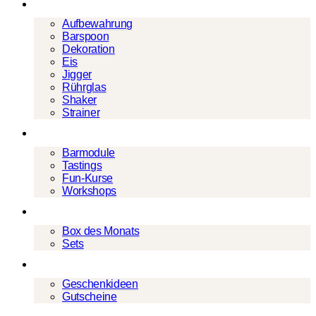
Barwerkzeug
Aufbewahrung
Barspoon
Dekoration
Eis
Jigger
Rührglas
Shaker
Strainer
Events
Barmodule
Tastings
Fun-Kurse
Workshops
Cocktailboxen
Box des Monats
Sets
Geschenke
Geschenkideen
Gutscheine