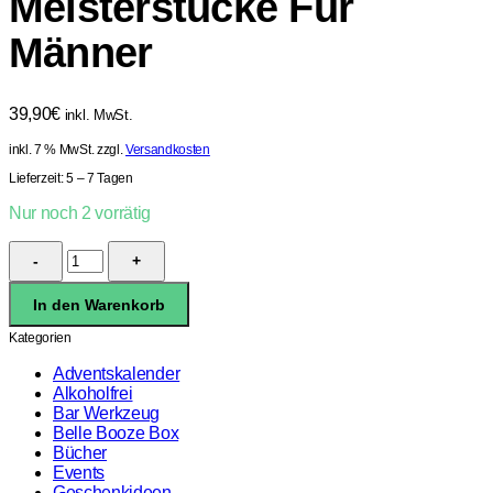
Meisterstücke Für
Männer
39,90
€
inkl. MwSt.
inkl. 7 % MwSt.
zzgl.
Versandkosten
Lieferzeit:
5 – 7 Tagen
Nur noch 2 vorrätig
BEEF!
Craft
Bier:
In den Warenkorb
Meisterstücke
Für
Kategorien
Männer
Menge
Adventskalender
Alkoholfrei
Bar Werkzeug
Belle Booze Box
Bücher
Events
Geschenkideen