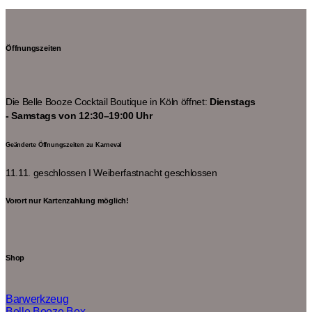
Öffnungszeiten
Die Belle Booze Cocktail Boutique in Köln öffnet:
Dienstags
- Samstags von 12:30–19:00 Uhr
Geänderte Öffnungszeiten zu Karneval
11.11. geschlossen I
Weiberfastnacht geschlossen
Vorort nur Kartenzahlung möglich!
Shop
Barwerkzeug
Belle Booze Box