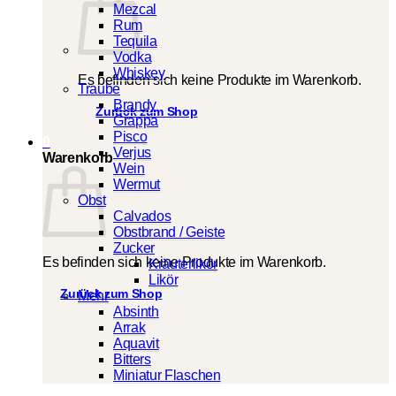
Mezcal
Rum
Tequila
Vodka
Whiskey
Es befinden sich keine Produkte im Warenkorb.
Traube
Brandy
Zurück zum Shop
Grappa
Pisco
0
Verjus
Warenkorb
Wein
Wermut
Obst
Calvados
Obstbrand / Geiste
Zucker
Es befinden sich keine Produkte im Warenkorb.
Kräuterlikör
Likör
Zurück zum Shop
Mehr
Absinth
Arrak
Aquavit
Bitters
Miniatur Flaschen