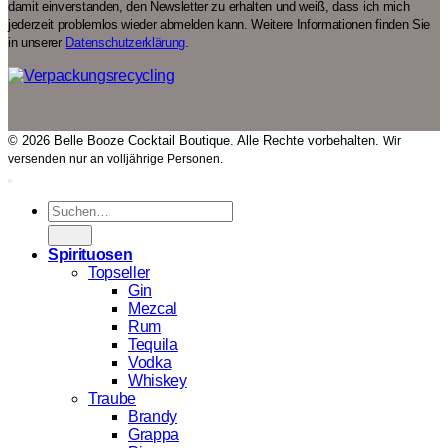
damit einverstanden, den Newsletter zu erhalten und weiß, dass ich mich
jederzeit problemlos wieder abmelden kann. Weitere Informationen finden Sie
in unserer
Datenschutzerklärung
.
© 2026 Belle Booze Cocktail Boutique. Alle Rechte vorbehalten.
Wir
versenden nur an volljährige Personen.
Suchen
nach:
Spirituosen
Topseller
Gin
Mezcal
Rum
Tequila
Vodka
Whiskey
Traube
Brandy
Grappa