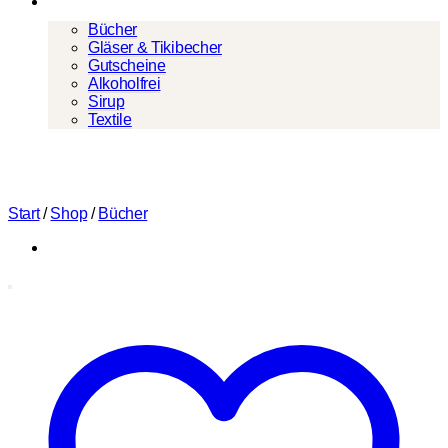
Mehr
Bücher
Gläser & Tikibecher
Gutscheine
Alkoholfrei
Sirup
Textile
Start
/
Shop
/
Bücher