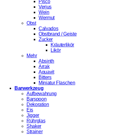
Pisco
Verjus
Wein
Wermut
Obst
Calvados
Obstbrand / Geiste
Zucker
Kräuterlikör
Likör
Mehr
Absinth
Arrak
Aquavit
Bitters
Miniatur Flaschen
Barwerkzeug
Aufbewahrung
Barspoon
Dekoration
Eis
Jigger
Rührglas
Shaker
Strainer