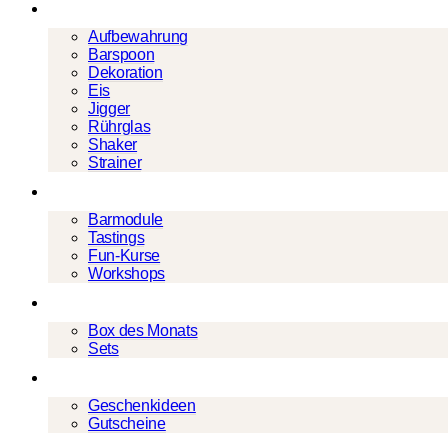
Barwerkzeug
Aufbewahrung
Barspoon
Dekoration
Eis
Jigger
Rührglas
Shaker
Strainer
Events
Barmodule
Tastings
Fun-Kurse
Workshops
Cocktailboxen
Box des Monats
Sets
Geschenke
Geschenkideen
Gutscheine