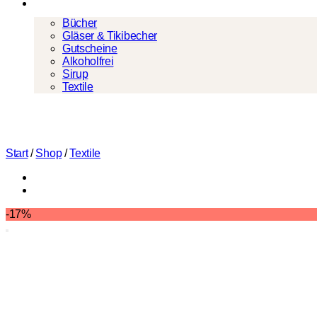
Mehr
Bücher
Gläser & Tikibecher
Gutscheine
Alkoholfrei
Sirup
Textile
Start
/
Shop
/
Textile
-17%