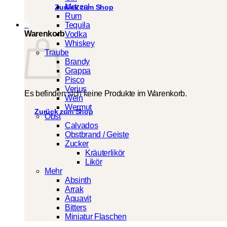
Mezcal
Zurück zum Shop
Rum
0
Tequila
Warenkorb
Vodka
Whiskey
Traube
Brandy
Grappa
Pisco
Verjus
Es befinden sich keine Produkte im Warenkorb.
Wein
Wermut
Zurück zum Shop
Obst
Calvados
Obstbrand / Geiste
Zucker
Kräuterlikör
Likör
Mehr
Absinth
Arrak
Aquavit
Bitters
Miniatur Flaschen