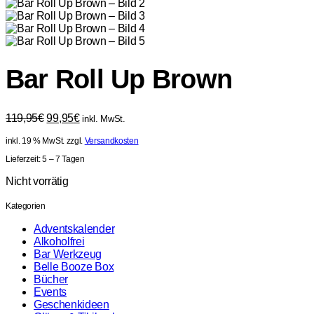
Bar Roll Up Brown
Ursprünglicher
Aktueller
119,95
€
99,95
€
inkl. MwSt.
Preis
Preis
inkl. 19 % MwSt.
zzgl.
Versandkosten
war:
ist:
119,95€
99,95€.
Lieferzeit:
5 – 7 Tagen
Nicht vorrätig
Kategorien
Adventskalender
Alkoholfrei
Bar Werkzeug
Belle Booze Box
Bücher
Events
Geschenkideen